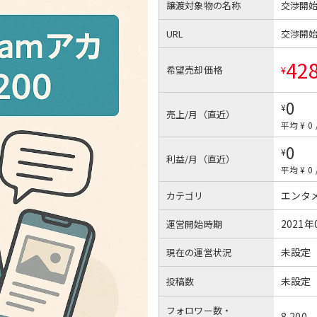
譲渡対象物の名称
交渉開
URL
交渉開
42
希望売却価格
¥
0
¥
売上/月（直近）
平均 ¥ 0
0
¥
利益/月（直近）
平均 ¥ 0
エンタ
カテゴリ
2021年
運営開始時期
未設定
現在の運営状況
未設定
投稿数
フォロワー数・
8,200