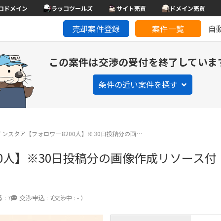
コドメイン
ラッコツールズ
サイト売買
ドメイン売買
売却案件登録
案件一覧
自
この案件は交渉の受付を終了していま
条件の近い案件を探す
ンスタア【フォロワー8200人】※30日投稿分の画…
0人】※30日投稿分の画像作成リソース付
 :
7
交渉申込 :
7
（交渉中 : - ）