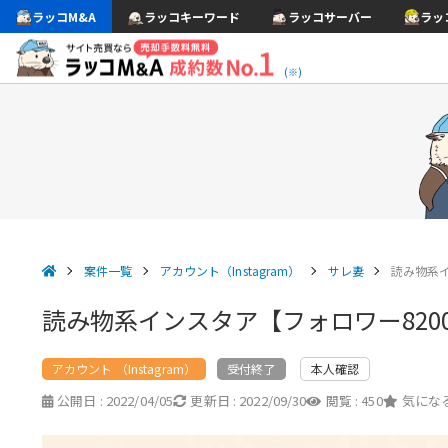
ラッコM&A
ラッコキーワード
ラッコサーバー
ラッ
(※)
案件一覧
アカウント（Instagram）
サレ妻
読み物系イ
読み物系インスタア【フォロワー820
アカウント （Instagram）
本人確認
受付終了
公開日 :
2022/04/05
更新日 :
2022/09/30
閲覧 :
450
気になる