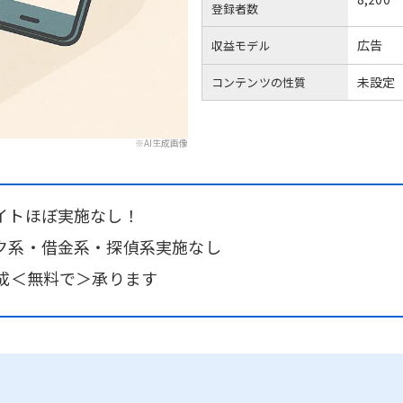
登録者数
広告
収益モデル
未設定
コンテンツの性質
※AI生成画像
イトほぼ実施なし！
ク系・借金系・探偵系実施なし
作成＜無料で＞承ります