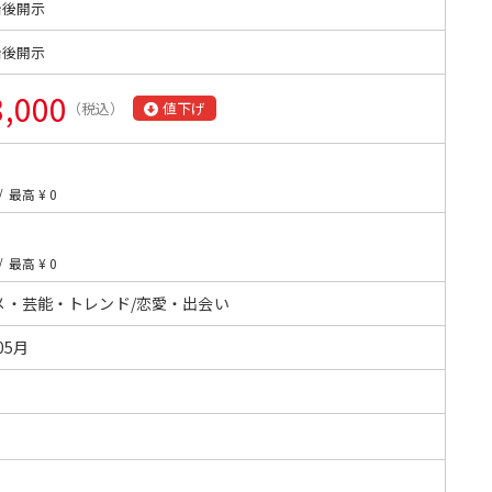
始後開示
始後開示
8,000
（税込）
値下げ
/
最高 ¥ 0
/
最高 ¥ 0
メ・芸能・トレンド/恋愛・出会い
05月