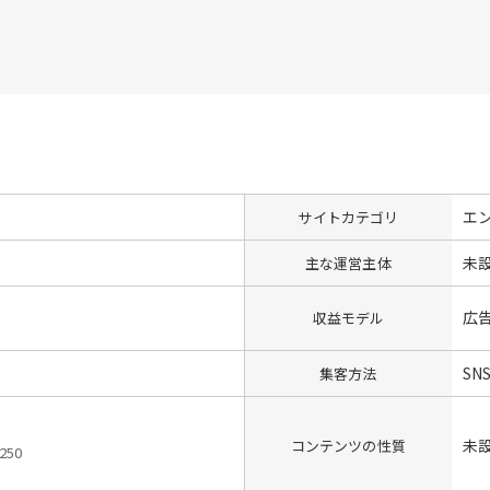
エ
サイトカテゴリ
未
主な運営主体
広
収益モデル
SN
集客方法
未
コンテンツの性質
50