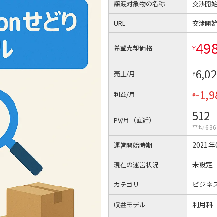
譲渡対象物の名称
交渉開
URL
交渉開
49
希望売却価格
¥
6,02
売上/月
¥
-1,9
利益/月
¥
512
PV/月（直近）
平均 636
2021年
運営開始時期
未設定
現在の運営状況
ビジネ
カテゴリ
利用料
収益モデル