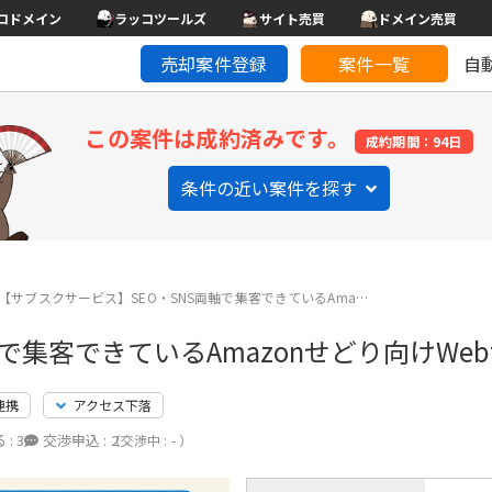
コドメイン
ラッコツールズ
サイト売買
ドメイン売買
売却案件登録
案件一覧
自
この案件は成約済みです。
成約期間：94日
条件の近い案件を探す
【サブスクサービス】SEO・SNS両軸で集客できているAma…
で集客できているAmazonせどり向けWe
連携
アクセス下落
 :
3
交渉申込 :
2
（交渉中 : - ）