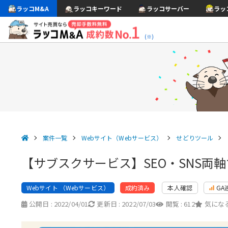
ラッコM&A
ラッコキーワード
ラッコサーバー
ラッ
(※)
案件一覧
Webサイト（Webサービス）
せどりツール
【サブスクサービス】SEO・SNS両軸
Webサイト （Webサービス）
本人確認
GA
成約済み
公開日 :
2022/04/01
更新日 :
2022/07/03
閲覧 :
612
気になる