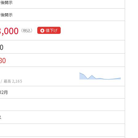
始後開示
始後開示
8,000
（税込）
値下げ
0
80
/
最高 2,165
02月
ス