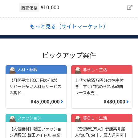
¥10,000
販売価格
もっと見る（サイトマーケット）
ピックアップ案件
人材・転職
暮らし・生活
【月間平均180万円の利益】
上代で約55万円分の在庫付
リピート多い人材系サービス
き！すぐに始められる韓国
＆高ド
...
レース販売
...
¥45,000,000
¥480,000
ファッション
暮らし・生活
【人気商材】韓国ファッショ
【登録者1万人】健康系非属
ン通販EC 韓国アイドル 事業
人YouTube｜非属人運営可｜