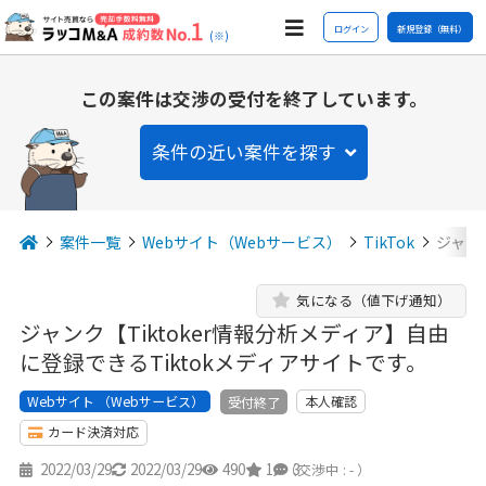
ログイン
新規登録（無料）
(※)
この案件は交渉の受付を終了しています。
条件の近い案件を探す
案件一覧
Webサイト（Webサービス）
TikTok
ジャン
気になる（値下げ通知）
ジャンク【Tiktoker情報分析メディア】自由
に登録できるTiktokメディアサイトです。
Webサイト （Webサービス）
本人確認
受付終了
カード決済対応
2022/03/29
2022/03/29
490
1
3
（交渉中 : - ）