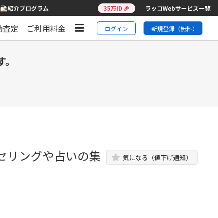
紹介プログラム
35万ID 🎉
ラッコWebサービス一覧
動査定
ご利用料金
ログイン
新規登録（無料）
す。
ウンセリングや占いの集
気になる（値下げ通知）