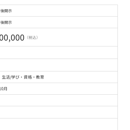
始後開示
始後開示
00,000
（税込）
・生活/学び・資格・教育
10月