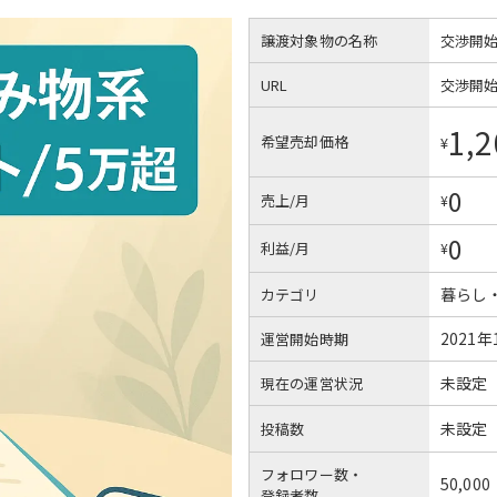
譲渡対象物の名称
交渉開
URL
交渉開
1,2
希望売却価格
¥
0
売上/月
¥
0
利益/月
¥
暮らし
カテゴリ
2021年
運営開始時期
未設定
現在の運営状況
未設定
投稿数
フォロワー数・
50,000
登録者数