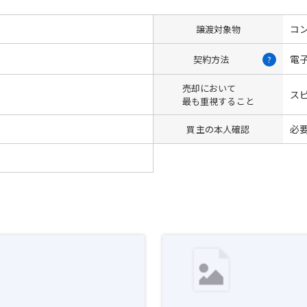
コン
譲渡対象物
電
契約方法
?
売却において
ス
最も重視すること
必
買主の本人確認