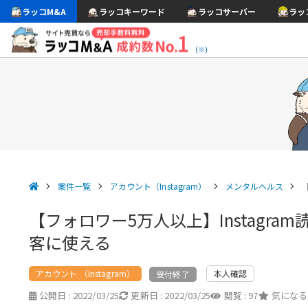
ラッコM&A
ラッコキーワード
ラッコサーバー
ラッ
(※)
案件一覧
アカウント（Instagram）
メンタルヘルス
【フォロワー5万人以上】Instagr
客に使える
アカウント （Instagram）
本人確認
受付終了
公開日 :
2022/03/25
更新日 :
2022/03/25
閲覧 :
97
気になる 