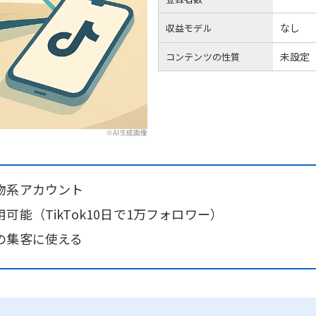
なし
収益モデル
未設定
コンテンツの性質
※AI生成画像
物系アカウント
能（TikTok10日で1万フォロワー）
の集客に使える