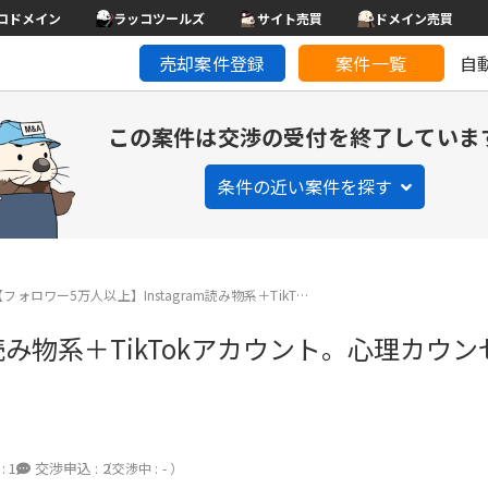
コドメイン
ラッコツールズ
サイト売買
ドメイン売買
売却案件登録
案件一覧
自
この案件は交渉の受付を終了していま
条件の近い案件を探す
【フォロワー5万人以上】Instagram読み物系＋TikT…
am読み物系＋TikTokアカウント。心理カ
:
1
交渉申込 :
2
（交渉中 : - ）