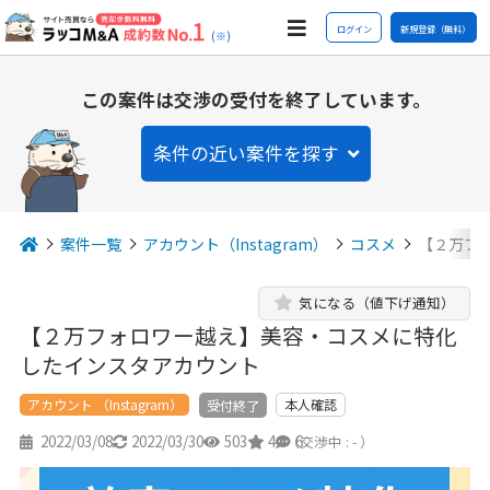
ログイン
新規登録（無料）
(※)
この案件は交渉の受付を終了しています。
条件の近い案件を探す
案件一覧
アカウント（Instagram）
コスメ
【２万フ
気になる（値下げ通知）
【２万フォロワー越え】美容・コスメに特化
したインスタアカウント
アカウント （Instagram）
本人確認
受付終了
2022/03/08
2022/03/30
503
4
6
（交渉中 : - ）