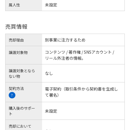
未設定
属人性
売買情報
別事業に注力するため
売却理由
コンテンツ / 著作権 / SNSアカウント /
譲渡対象物
リール外注者の情報。
譲渡対象となら
なし
ない物
契約方法
電子契約（取引条件から契約書を生成し
て署名）
?
購入後のサポー
未設定
ト
売却において