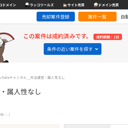
コドメイン
ラッコツールズ
サイト売買
ドメイン売買
売却案件登録
案件一覧
自
この案件は成約済みです。
成約期間：1日
条件の近い案件を探す
ouTubeチャンネル＿外注運営・属人性なし
営・属人性なし
 : - ）