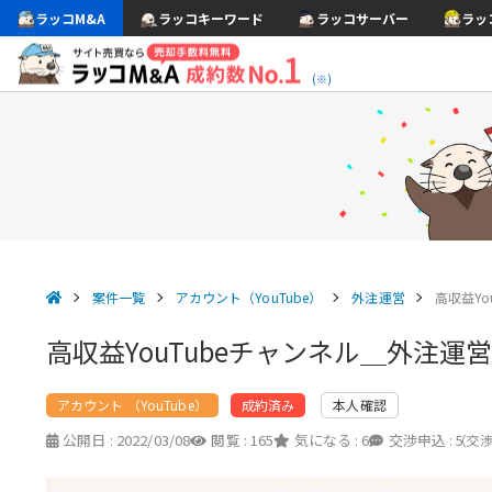
ラッコM&A
ラッコキーワード
ラッコサーバー
ラッ
(※)
案件一覧
アカウント（YouTube）
外注運営
高収益Y
高収益YouTubeチャンネル＿外注運
アカウント （YouTube）
本人確認
成約済み
公開日 :
2022/03/08
閲覧 :
165
気になる :
6
交渉申込 :
5
（交渉中