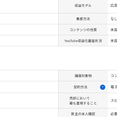
広
収益モデル
な
集客方法
未
コンテンツの性質
未
YouTube収益化審査状況
コン
譲渡対象物
電
契約方法
?
売却において
ス
最も重視すること
必
買主の本人確認