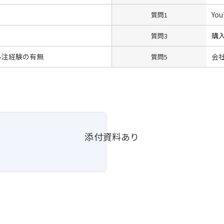
Yo
質問1
購
質問3
外注経験の有無
会
質問5
添付資料あり