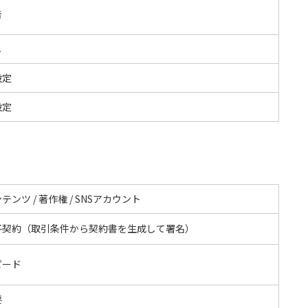
告
し
設定
設定
テンツ / 著作権 / SNSアカウント
子契約（取引条件から契約書を生成して署名）
ピード
要