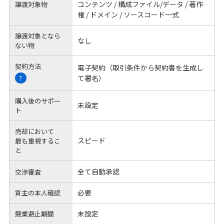
コンテンツ / 構成ファイル/データ / 著作
譲渡対象物
権 / ドメイン / ソースコード一式
譲渡対象となら
なし
ない物
契約方法
電子契約（取引条件から契約書を生成し
て署名）
?
購入後のサポー
未設定
ト
売却において
スピード
最も重視するこ
と
全て自動承認
交渉審査
必要
買主の本人確認
未設定
競業避止期間