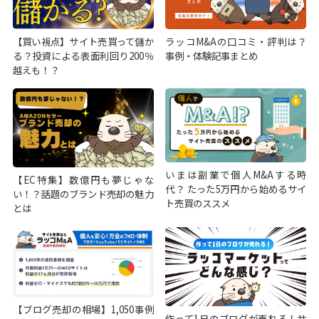
【買い視点】サイト売買って儲か
ラッコM&Aの口コミ・評判は？
る？投資による表面利回り200％
事例・体験記事まとめ
越えも！？
いまは副業で個人M&Aする時
【EC特集】数億円も夢じゃな
代？ たった5万円から始めるサイ
い！？話題のブランド売却の魅力
ト売買のススメ
とは
【ブログ売却の相場】1,050事例
作って1日のブログが売れる！サ