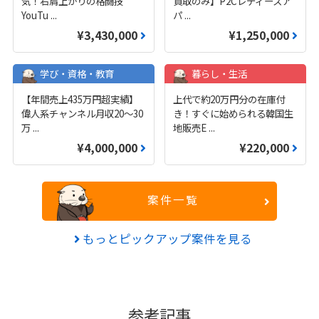
気！右肩上がりの格闘技
買取のみ】P2Cレディースア
YouTu
...
パ
...
¥3,430,000
¥1,250,000
学び・資格・教育
暮らし・生活
【年間売上435万円超実績】
上代で約20万円分の在庫付
偉人系チャンネル月収20～30
き！すぐに始められる韓国生
万
...
地販売E
...
¥4,000,000
¥220,000
案件一覧
もっとピックアップ案件を見る
参考記事