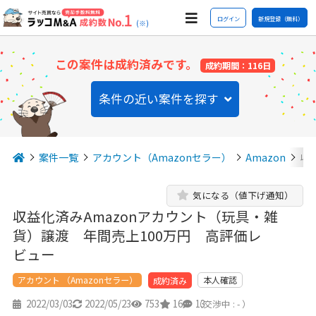
ログイン
新規登録（無料）
(※)
この案件は成約済みです。
成約期間：116日
条件の近い案件を探す
案件一覧
アカウント（Amazonセラー）
Amazon
収
気になる（値下げ通知）
収益化済みAmazonアカウント（玩具・雑
貨）譲渡 年間売上100万円 高評価レ
ビュー
アカウント （Amazonセラー）
本人確認
成約済み
2022/03/03
2022/05/23
753
16
13
（交渉中 : - ）