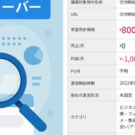
譲渡対象物の名称
交渉開
URL
交渉開
80
希望売却価格
¥
0
売上/月
¥
-1,0
利益/月
¥
不明
PV/月
2022年
運営開始時期
未設定
現在の運営状況
ビジネ
康・フ
カテゴリ
メ・食
会い/ア