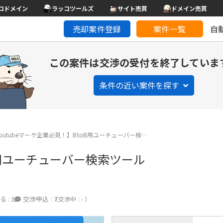
コドメイン
ラッコツールズ
サイト売買
ドメイン売買
売却案件登録
案件一覧
自
この案件は交渉の受付を終了していま
条件の近い案件を探す
outubeマーケ企業必見！】BtoB用ユーチューバー検…
oB用ユーチューバー検索ツール
る :
3
交渉申込 :
7
（交渉中 : - ）