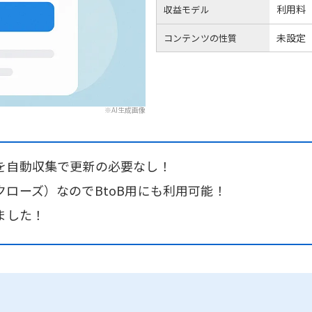
利用料
収益モデル
未設定
コンテンツの性質
※AI生成画像
を自動収集で更新の必要なし！
ローズ）なのでBtoB用にも利用可能！
ました！