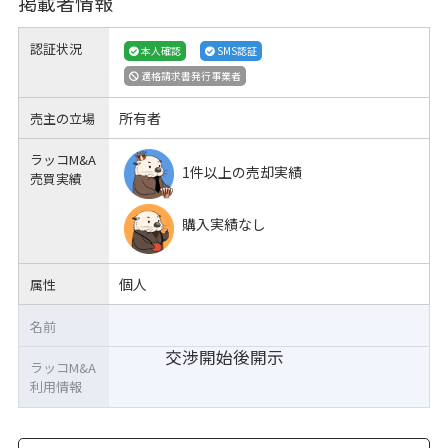
掲載者情報
認証状況
本人確認
SMS認証
適格請求書発行事業者
所有者
売主の立場
ラッコM&A
1件以上の売却実績
売買実績
購入実績なし
個人
属性
名前
交渉開始後開示
ラッコM&A
利用情報