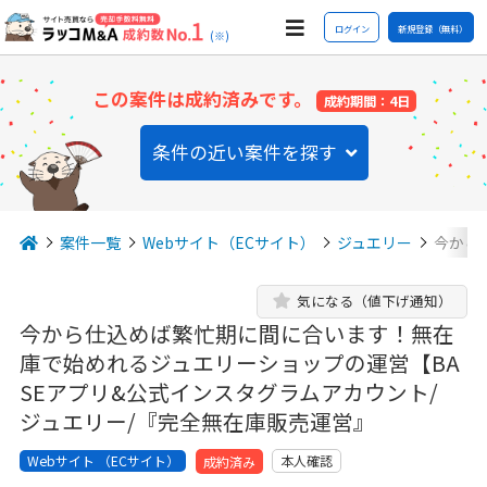
ログイン
新規登録（無料）
(※)
この案件は成約済みです。
成約期間：4日
条件の近い案件を探す
案件一覧
Webサイト（ECサイト）
ジュエリー
今から
気になる（値下げ通知）
今から仕込めば繁忙期に間に合います！無在
庫で始めれるジュエリーショップの運営【BA
SEアプリ&公式インスタグラムアカウント/
ジュエリー/『完全無在庫販売運営』
Webサイト （ECサイト）
本人確認
成約済み