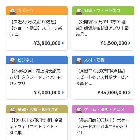
スポーツ
健康・フィットネス
【直近2ヶ月収益100万超】
【公開後2ヶ月で1.3万DL達
【ショート動画】スポーツ系
成】顔偏差値診断アプリ｜最
(テニ
...
高月
...
¥3,800,000
¥1,500,000
ビジネス
人材・転職
【開始4か月・売上増大施策
【月間平均180万円の利益】
あり】タクシードライバー向
リピート多い人材系サービス
けアプリ
＆高ド
...
¥7,000,000
¥45,000,000
金融・投資・仮想通貨
ゲーム・漫画・アニメ
【10年以上の運用実績】金融
【最高月商80万以上】ポケモ
系アフィリエイトサイト・
ンカードオリパ専門BASEサ
SEO集
...
イト
...