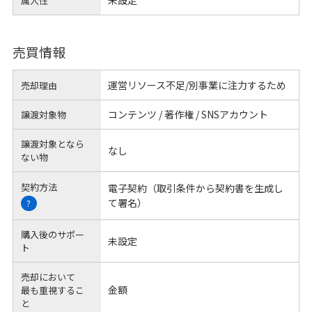
未設定
属人性
売買情報
運営リソース不足/別事業に注力するため
売却理由
コンテンツ / 著作権 / SNSアカウント
譲渡対象物
譲渡対象となら
なし
ない物
契約方法
電子契約（取引条件から契約書を生成し
て署名）
?
購入後のサポー
未設定
ト
売却において
金額
最も重視するこ
と