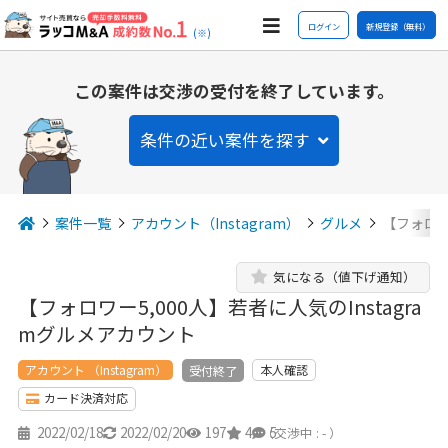
ログイン
新規登録（無料）
(※)
この案件は交渉の受付を終了しています。
条件の近い案件を探す
案件一覧
アカウント（Instagram）
グルメ
【フォロワ
気になる（値下げ通知）
【フォロワー5,000人】若者に人気のInstagra
mグルメアカウント
アカウント （Instagram）
本人確認
受付終了
カード決済対応
2022/02/18
2022/02/20
197
4
5
（交渉中 : - ）