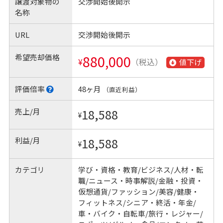
譲渡対象物の
交渉開始後開示
名称
URL
交渉開始後開示
希望売却価格
880,000
¥
（税込）
値下げ
評価倍率
48ヶ月
（直近利益）
売上/月
18,588
¥
利益/月
18,588
¥
カテゴリ
学び・資格・教育/ビジネス/人材・転
職/ニュース・時事解説/金融・投資・
仮想通貨/ファッション/美容/健康・
フィットネス/シニア・終活・年金/
車・バイク・自転車/旅行・レジャー/