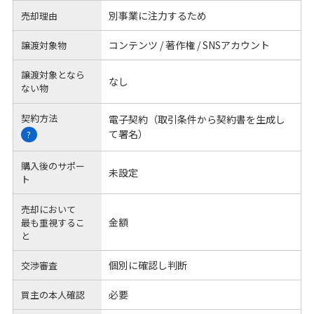
別事業に注力するため
売却理由
コンテンツ / 著作権 / SNSアカウント
譲渡対象物
譲渡対象となら
なし
ない物
契約方法
電子契約（取引条件から契約書を生成し
て署名）
?
購入後のサポー
未設定
ト
売却において
金額
最も重視するこ
と
個別に確認し判断
交渉審査
必要
買主の本人確認