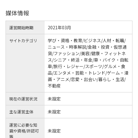
媒体情報
2021年03月
運営開始時期
学び・資格・教育/ビジネス/人材・転職/
サイトカテゴリ
ニュース・時事解説/金融・投資・仮想通
貨/ファッション/美容/健康・フィットネ
ス/シニア・終活・年金/車・バイク・自転
車/旅行・レジャー/スポーツ/グルメ・食
品/エンタメ・芸能・トレンド/ゲーム・漫
画・アニメ/恋愛・出会い/暮らし・生活/
不動産
未設定
現在の運営状況
未設定
主な運営主体
運営に必要な知
未設定
識や
資格/許認可
等