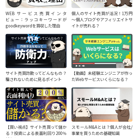
WEBサービス売買インタ
個人のサイト売買が活況！1万円
ビュー：ラッコキーワードが
～個人ブログやアフィリエイトサ
goodkeywordを買収した理由
イトが売れる？
サイト売買詐欺ってどんなもの？
【動画】未経験エンジニアが作っ
騙されないために見るポイント
たWebサービスいくらになる？
【買い視点】サイト売買って儲か
スモールM&Aとは？個人が会社/
る？投資による表面利回り200％
事業を買うための基礎知識