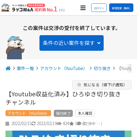
ログイン
新規登録（無料）
(※)
この案件は交渉の受付を終了しています。
条件の近い案件を探す
案件一覧
アカウント（YouTube）
切り抜き
【Yout
気になる（値下げ通知）
【Youtube収益化済み】ひろゆき切り抜き
チャンネル
アカウント （YouTube）
本人確認
受付終了
2022/02/15
2022/02/19
424
3
8
（交渉中 : - ）