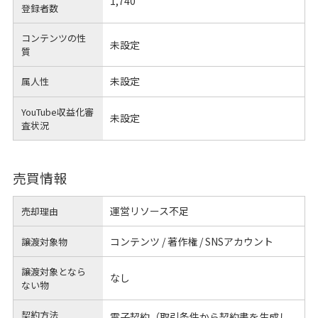
1,740
登録者数
コンテンツの性
未設定
質
未設定
属人性
YouTube収益化審
未設定
査状況
売買情報
運営リソース不足
売却理由
コンテンツ / 著作権 / SNSアカウント
譲渡対象物
譲渡対象となら
なし
ない物
契約方法
電子契約（取引条件から契約書を生成し