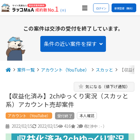
ログイン
新規登録（無料）
(※)
この案件は交渉の受付を終了しています。
条件の近い案件を探す
案件一覧
アカウント（YouTube）
スカッと
【収益化
気になる（値下げ通知）
【収益化済み】2chゆっくり実況（スカッと
系）アカウント売却案件
アカウント （YouTube）
本人確認
受付終了
2022/02/15
2022/02/15
416
2
4
（交渉中 : - ）