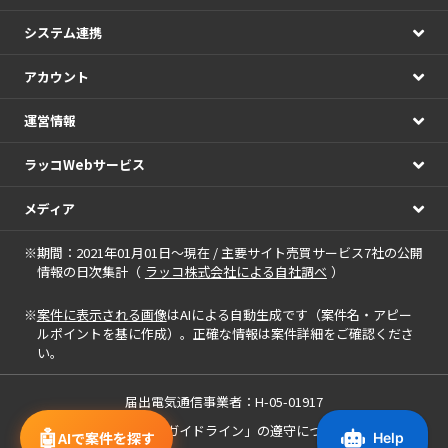
システム連携
アカウント
運営情報
ラッコWebサービス
メディア
※期間：2021年01月01日～現在 / 主要サイト売買サービス7社の公開
情報の日次集計（
ラッコ株式会社による自社調べ
）
※
案件に表示される画像
はAIによる自動生成です（案件名・アピー
ルポイントを基に作成）。正確な情報は案件詳細をご確認くださ
い。
届出電気通信事業者：H-05-01917
「中小M&Aガイドライン」の遵守について
🤖
AIで案件を探す