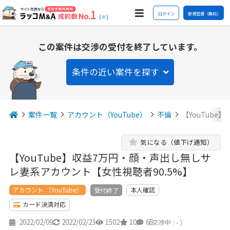
ログイン
新規登録（無料）
(※)
この案件は交渉の受付を終了しています。
条件の近い案件を探す
案件一覧
アカウント（YouTube）
不倫
【YouTub
気になる（値下げ通知）
【YouTube】収益7万円・顔・声出し無しサ
レ妻系アカウント【女性視聴者90.5%】
アカウント （YouTube）
本人確認
受付終了
カード決済対応
2022/02/09
2022/02/23
1502
10
65
（交渉中 : - ）