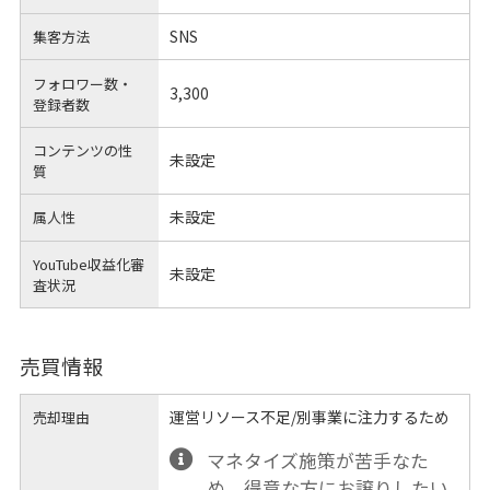
SNS
集客方法
フォロワー数・
3,300
登録者数
コンテンツの性
未設定
質
未設定
属人性
YouTube収益化審
未設定
査状況
売買情報
運営リソース不足/別事業に注力するため
売却理由
マネタイズ施策が苦手なた
め、得意な方にお譲りしたい