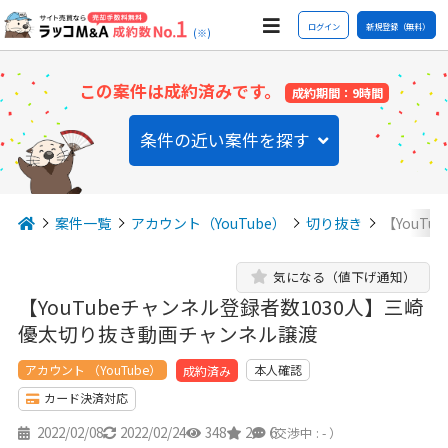
ログイン
新規登録（無料）
(※)
この案件は成約済みです。
成約期間：9時間
条件の近い案件を探す
案件一覧
アカウント（YouTube）
切り抜き
【YouT
気になる（値下げ通知）
【YouTubeチャンネル登録者数1030人】三崎
優太切り抜き動画チャンネル譲渡
アカウント （YouTube）
本人確認
成約済み
カード決済対応
2022/02/08
2022/02/24
348
2
6
（交渉中 : - ）