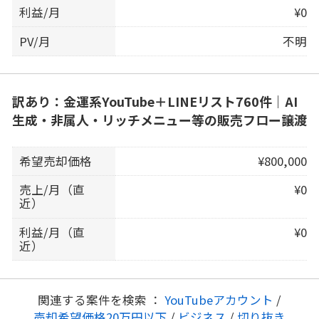
利益/月
¥0
PV/月
不明
訳あり：金運系YouTube＋LINEリスト760件｜AI
生成・非属人・リッチメニュー等の販売フロー譲渡
希望売却価格
¥800,000
売上/月（直
¥0
近）
利益/月（直
¥0
近）
関連する案件を検索 ：
YouTubeアカウント
/
売却希望価格20万円以下
/
ビジネス
/
切り抜き