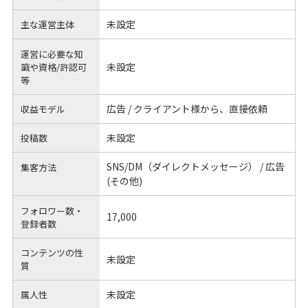
未設定
主な運営主体
運営に必要な知
未設定
識や
資格/許認可
等
広告 / クライアント様から、直接依頼
収益モデル
未設定
投稿数
SNS/DM（ダイレクトメッセージ） / 広告
集客方法
(その他)
フォロワー数・
17,000
登録者数
コンテンツの性
未設定
質
未設定
属人性