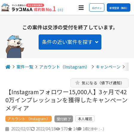
ログイン
新規登録（無料）
(※)
この案件は交渉の受付を終了しています。
条件の近い案件を探す
案件一覧
アカウント（Instagram）
キャンペーン
【I
気になる（値下げ通知）
【Instagramフォロワー15,000人】3ヶ月で42
0万インプレッションを獲得したキャンペーン
メディア
アカウント （Instagram）
本人確認
受付終了
2022/02/07
2022/04/18
570
14
14
（交渉中 : - ）