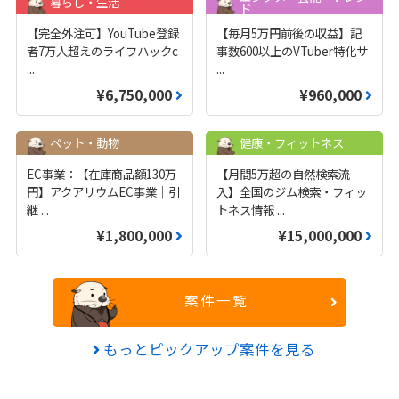
暮らし・生活
ド
【完全外注可】YouTube登録
【毎月5万円前後の収益】記
者7万人超えのライフハックc
事数600以上のVTuber特化サ
...
...
¥6,750,000
¥960,000
ペット・動物
健康・フィットネス
EC事業：【在庫商品額130万
【月間5万超の自然検索流
円】アクアリウムEC事業｜引
入】全国のジム検索・フィッ
継
...
トネス情報
...
¥1,800,000
¥15,000,000
案件一覧
もっとピックアップ案件を見る