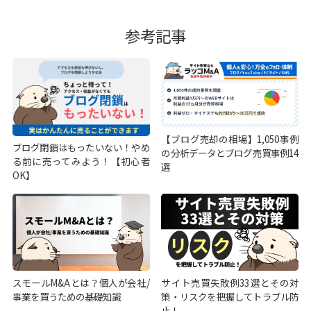
参考記事
【ブログ売却の相場】1,050事例
ブログ閉鎖はもったいない！やめ
の分析データとブログ売買事例14
る前に売ってみよう！【初心者
選
OK】
スモールM&Aとは？個人が会社/
サイト売買失敗例33選とその対
事業を買うための基礎知識
策・リスクを把握してトラブル防
止！