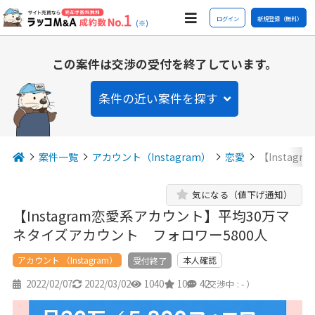
ログイン
新規登録（無料）
(※)
この案件は交渉の受付を終了しています。
条件の近い案件を探す
案件一覧
アカウント（Instagram）
恋愛
【Insta
気になる（値下げ通知）
【Instagram恋愛系アカウント】平均30万マ
ネタイズアカウント フォロワー5800人
アカウント （Instagram）
本人確認
受付終了
2022/02/07
2022/03/02
1040
10
42
（交渉中 : - ）