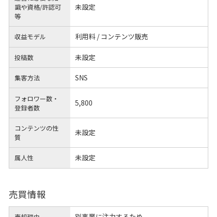
未設定
識や
資格/許認可
等
利用料 / コンテンツ販売
収益モデル
未設定
投稿数
SNS
集客方法
フォロワー数・
5,800
登録者数
コンテンツの性
未設定
質
未設定
属人性
売買情報
別事業に注力するため
売却理由