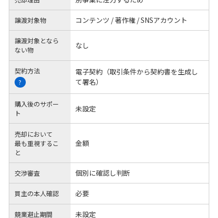
コンテンツ / 著作権 / SNSアカウント
譲渡対象物
譲渡対象となら
なし
ない物
契約方法
電子契約（取引条件から契約書を生成し
て署名）
?
購入後のサポー
未設定
ト
売却において
金額
最も重視するこ
と
個別に確認し判断
交渉審査
必要
買主の本人確認
未設定
競業避止期間