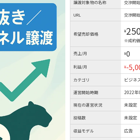
譲渡対象物の名称
交渉開
URL
交渉開
25
¥
希望売却価格
※成約価
0
売上/月
¥
-5,0
利益/月
¥
ビジネ
カテゴリ
2022年
運営開始時期
未設定
現在の運営状況
未設定
投稿数
広告
収益モデル