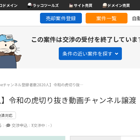
コドメイン
ラッコツールズ
サイト売買
ドメイン売買
売却案件登録
案件一覧
自
この案件は交渉の受付を終了していま
条件の近い案件を探す
ubeチャンネル登録者数2820人】令和の虎切り抜…
20人】令和の虎切り抜き動画チャンネル譲渡
決済対応
 :
-
交渉申込 :
7
（交渉中 : - ）