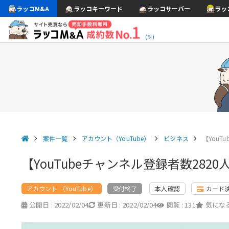
ラッコM&A
ラッコキーワード
ラッコサーバー
ラッ
(※)
案件一覧
アカウント（YouTube）
ビジネス
【YouT
【YouTubeチャンネル登録者数28
アカウント （YouTube）
本人確認
カード
受付終了
公開日 :
2022/02/04
更新日 :
2022/02/04
閲覧 :
131
気になる