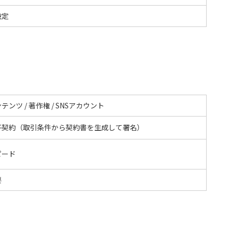
設定
テンツ / 著作権 / SNSアカウント
子契約（取引条件から契約書を生成して署名）
ピード
要