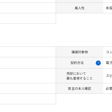
未
属人性
コン
譲渡対象物
電
契約方法
?
売却において
ス
最も重視すること
必
買主の本人確認