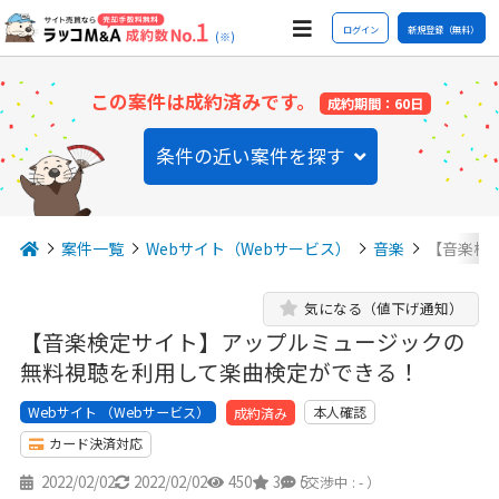
ログイン
新規登録（無料）
(※)
この案件は成約済みです。
成約期間：60日
条件の近い案件を探す
案件一覧
Webサイト（Webサービス）
音楽
【音楽検
気になる（値下げ通知）
【音楽検定サイト】アップルミュージックの
無料視聴を利用して楽曲検定ができる！
Webサイト （Webサービス）
本人確認
成約済み
カード決済対応
2022/02/02
2022/02/02
450
3
5
（交渉中 : - ）