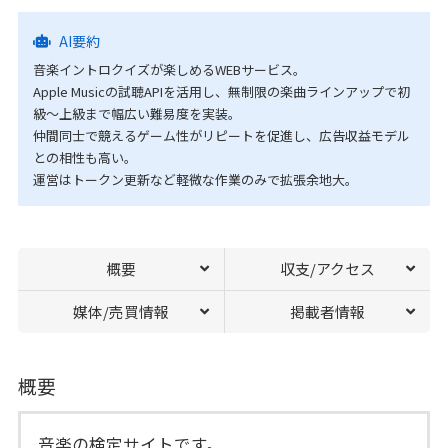
AI要約
音楽イントロクイズが楽しめるWEBサービス。
Apple Musicの試聴APIを活用し、無制限の楽曲ラインアップで初
級～上級まで幅広い難易度を実装。
仲間同士で競えるゲーム性がリピートを促進し、広告収益モデル
との相性も高い。
運営はトークン更新など軽微な作業のみで拡張余地大。
概要
収支/アクセス
媒体/売買情報
掲載者情報
概要
音楽の検定サイトです。