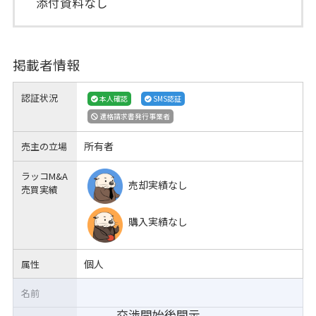
添付資料なし
掲載者情報
認証状況
本人確認
SMS認証
適格請求書発行事業者
所有者
売主の立場
ラッコM&A
売却実績なし
売買実績
購入実績なし
個人
属性
名前
交渉開始後開示