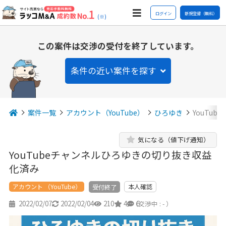
ログイン
新規登録（無料）
(※)
この案件は交渉の受付を終了しています。
条件の近い案件を探す
案件一覧
アカウント（YouTube）
ひろゆき
YouTu
気になる（値下げ通知）
YouTubeチャンネルひろゆきの切り抜き収益
化済み
アカウント （YouTube）
本人確認
受付終了
2022/02/07
2022/02/04
210
4
6
（交渉中 : - ）