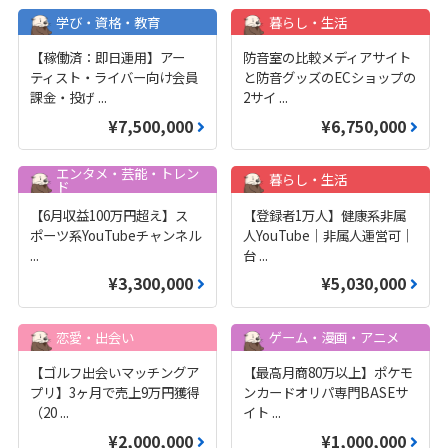
学び・資格・教育
暮らし・生活
【稼働済：即日運用】アー
防音室の比較メディアサイト
ティスト・ライバー向け会員
と防音グッズのECショップの
課金・投げ
...
2サイ
...
¥7,500,000
¥6,750,000
エンタメ・芸能・トレン
暮らし・生活
ド
【6月収益100万円超え】ス
【登録者1万人】健康系非属
ポーツ系YouTubeチャンネル
人YouTube｜非属人運営可｜
...
台
...
¥3,300,000
¥5,030,000
恋愛・出会い
ゲーム・漫画・アニメ
【ゴルフ出会いマッチングア
【最高月商80万以上】ポケモ
プリ】3ヶ月で売上9万円獲得
ンカードオリパ専門BASEサ
（20
...
イト
...
¥2,000,000
¥1,000,000