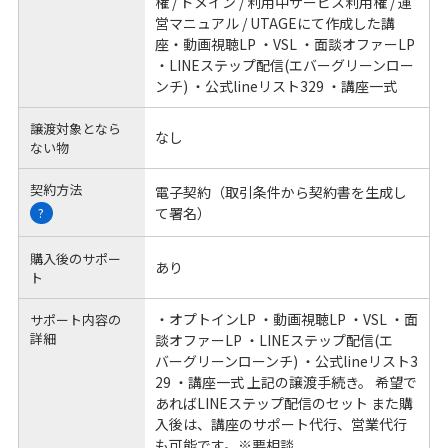
権 / ドメイン / 利用中サービス利用権 / 運
営マニュアル / UTAGEにて作成した講
座・動画視聴LP ・VSL ・面談オファーLP
・LINEステップ配信(エバーグリーンロー
ンチ) ・公式lineリスト329 ・講座一式
譲渡対象となら
なし
ない物
契約方法
電子契約（取引条件から契約書を生成し
て署名）
?
購入後のサポー
あり
ト
・オプトインLP ・動画視聴LP ・VSL ・面
サポート内容の
詳細
談オファーLP ・LINEステップ配信(エ
バーグリーンローンチ) ・公式lineリスト3
29 ・講座一式 上記の譲渡手続き。 希望で
あればLINEステップ配信のセット また購
入後は、講座のサポート代行、営業代行
も可能です。※要相談