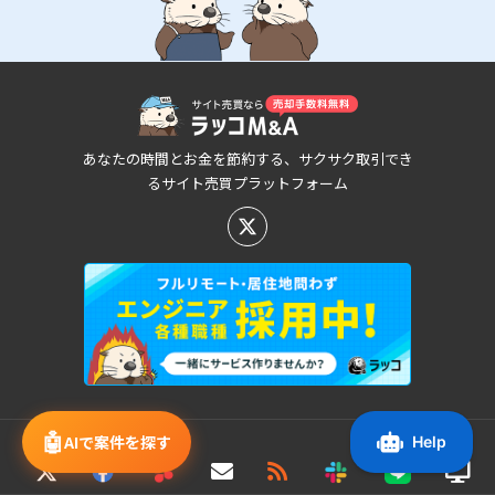
あなたの時間とお金を節約する、サクサク取引でき
るサイト売買プラットフォーム
🤖
AIで案件を探す
新着/値下げ案件情報