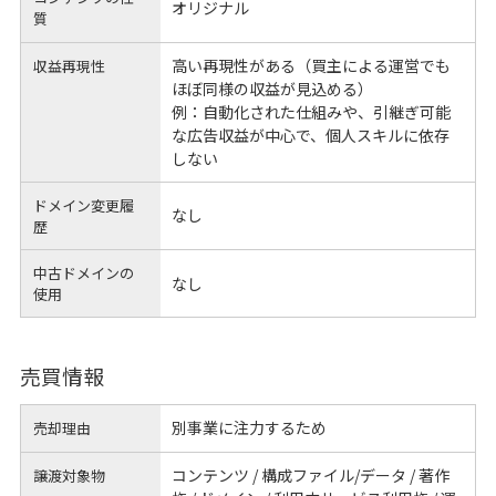
オリジナル
質
高い再現性がある（買主による運営でも
収益再現性
ほぼ同様の収益が見込める）
例：自動化された仕組みや、引継ぎ可能
な広告収益が中心で、個人スキルに依存
しない
ドメイン変更履
なし
歴
中古ドメインの
なし
使用
売買情報
別事業に注力するため
売却理由
コンテンツ / 構成ファイル/データ / 著作
譲渡対象物