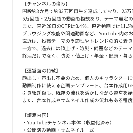
【チャンネルの強み】
開設約3か月で約83万回再生を達成しており、25
5万回超・2万回超の動画も複数あり、テーマ選定
また、直近28日のCTRは8.4％、直近動画では11
ブラウジング機能や関連動画など、YouTube内
直近は、投稿テーマの季節性やトレンドの落ち着き
一方で、過去には値上げ・防災・備蓄などのテーマ
終活だけでなく、防災・値上げ・年金・健康・暮ら
【運営面の特徴】
顔出し・声出し不要のため、個人のキャラクターに
動画制作に使える企画テンプレート、台本作成用G
引き継ぎ後も、既存の流れを活かしながら運営を始
また、台本作成やサムネイル作成の流れもある程度
【譲渡内容】
・YouTubeチャンネル本体（収益化済み）
・公開済み動画・サムネイル一式