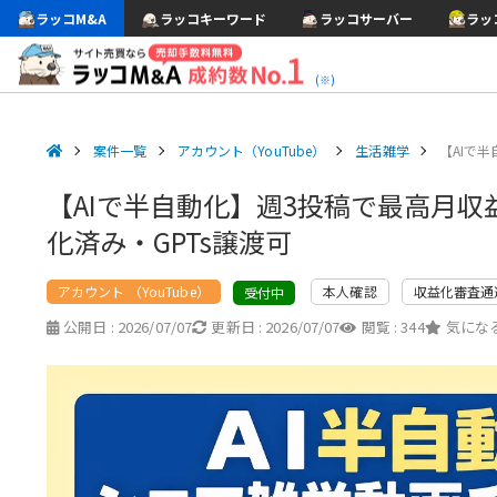
ラッコM&A
ラッコキーワード
ラッコサーバー
ラッ
(※)
案件一覧
アカウント（YouTube）
生活雑学
【AIで
【AIで半自動化】週3投稿で最高月収益
化済み・GPTs譲渡可
アカウント （YouTube）
本人確認
収益化審査通
受付中
公開日 :
2026/07/07
更新日 :
2026/07/07
閲覧 :
344
気になる