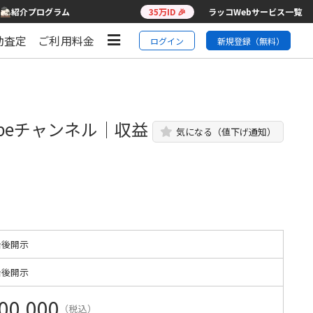
紹介プログラム
35万ID 🎉
ラッコWebサービス一覧
動査定
ご利用料金
ログイン
新規登録（無料）
beチャンネル｜収益
気になる（値下げ通知）
始後開示
始後開示
00,000
（税込）