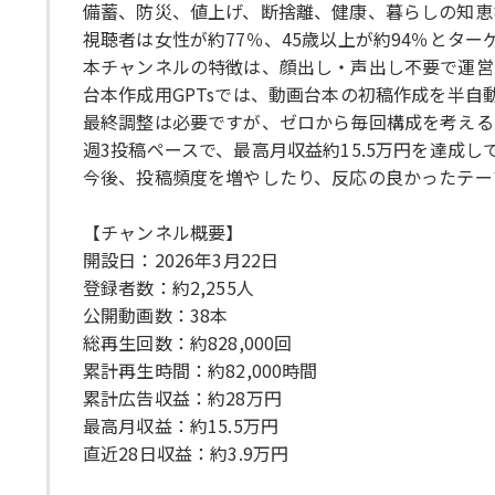
備蓄、防災、値上げ、断捨離、健康、暮らしの知恵
視聴者は女性が約77％、45歳以上が約94％とタ
本チャンネルの特徴は、顔出し・声出し不要で運営
台本作成用GPTsでは、動画台本の初稿作成を半自
最終調整は必要ですが、ゼロから毎回構成を考える
週3投稿ペースで、最高月収益約15.5万円を達成し
今後、投稿頻度を増やしたり、反応の良かったテー
【チャンネル概要】
開設日：2026年3月22日
登録者数：約2,255人
公開動画数：38本
総再生回数：約828,000回
累計再生時間：約82,000時間
累計広告収益：約28万円
最高月収益：約15.5万円
直近28日収益：約3.9万円