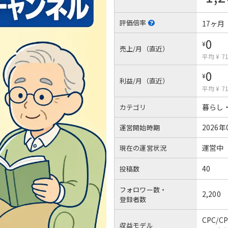
評価倍率
17ヶ月
0
¥
売上/月（直近）
平均 ¥ 71
0
¥
利益/月（直近）
平均 ¥ 71
暮らし
カテゴリ
2026年
運営開始時期
運営中
現在の運営状況
40
投稿数
フォロワー数・
2,200
登録者数
CPC/
収益モデル