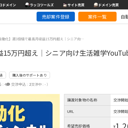
コドメイン
ラッコツールズ
サイト売買
ドメイン売買
売却案件登録
案件一覧
自
半自動化】週3投稿で最高月収益15万円超え｜シニア向…
15万円超え｜シニア向け生活雑学YouTu
過
購入後のサポートあり
 :
4
交渉申込 :
2
（交渉中 : - ）
譲渡対象物の名称
交渉開
URL
交渉開
1,2
希望売却価格
¥