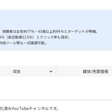
視聴者は女性約77％・45歳以上約94％とターゲットが明確。
8.4％（直近動画11.5％）とクリック率も良好。
作成ツール等も一式譲渡可能。
収支
媒体/売買情報
済みYouTubeチャンネルです。