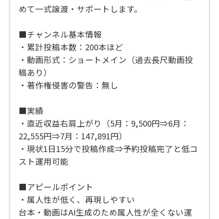
めて一式譲渡・サポートします。
■チャンネル基本情報
・累計投稿本数：200本ほど
・動画形式：ショートメイン（過去長尺動画投
稿あり）
・著作権侵害の警告：無し
■実績
・直近収益右肩上がり（5月：9,500円⇒6月：
22,555円⇒7月：147,891円）
・現状1日15分で投稿作成⇒予約投稿完了と低コ
スト運用可能
■アピールポイント
・属人性が低く、再現しやすい
台本・動画はAI生成のため属人性が全くない運