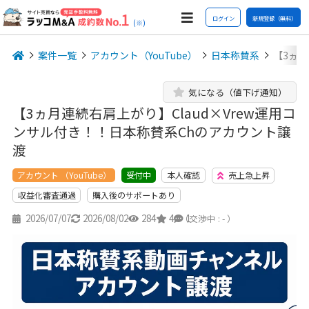
ログイン
新規登録（無料）
(※)
案件一覧
アカウント（YouTube）
日本称賛系
【3ヵ月
気になる（値下げ通知）
【3ヵ月連続右肩上がり】Claud×Vrew運用コ
ンサル付き！！日本称賛系Chのアカウント譲
渡
アカウント （YouTube）
本人確認
売上急上昇
受付中
収益化審査通過
購入後のサポートあり
2026/07/07
2026/08/02
284
4
1
（交渉中 : - ）