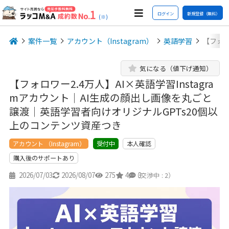
ログイン
新規登録（無料）
(※)
案件一覧
アカウント（Instagram）
英語学習
【フォロ
気になる（値下げ通知）
【フォロワー2.4万人】AI×英語学習Instagra
mアカウント｜AI生成の顔出し画像を丸ごと
譲渡｜英語学習者向けオリジナルGPTs20個以
上のコンテンツ資産つき
アカウント （Instagram）
本人確認
受付中
購入後のサポートあり
2026/07/03
2026/08/07
275
4
3
（交渉中 : 2）