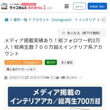
ログイン
新規登録（無料）
(※)
案件一覧
アカウント（Instagram）
インテリア
メデ
気になる（値下げ通知）
メディア掲載実績あり！総フォロワー約3万
人！総再生数７００万越えインテリア系アカ
ウント
アカウント （Instagram）
本人確認
受付中
購入後のサポートあり
2026/07/01
2026/07/09
312
4
3
（交渉中 : - ）