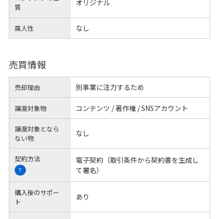
オリジナル
質
なし
属人性
売買情報
別事業に注力するため
売却理由
コンテンツ / 著作権 / SNSアカウント
譲渡対象物
譲渡対象となら
なし
ない物
契約方法
電子契約（取引条件から契約書を生成し
て署名）
?
購入後のサポー
あり
ト