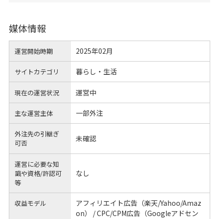
媒体情報
2025年02月
運営開始時期
暮らし・生活
サイトカテゴリ
運営中
現在の運営状況
一部外注
主な運営主体
外注先の引継ぎ
未確認
可否
運営に必要な知
なし
識や
資格/許認可
等
アフィリエイト広告（楽天/Yahoo/Amaz
収益モデル
on） / CPC/CPM広告（Googleアドセン