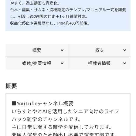
やすく、過去動画も資産化。
台本・編集・サムネ・投稿設定のテンプレ/マニュアル一式を譲渡
し、引渡し後2週間の伴走＋1ヶ月質問対応。
収益化停止や違反歴なし、PRM約400円前後。
概要
収支
媒体/売買情報
掲載者情報
概要
■YouTubeチャンネル概要
いらすとやとAIを活用したシニア向けのライフ
ハック雑学のチャンネルです。
主に日常に関する雑学を配信しております。
非属人運営のため顔出し不要で運営可能です。