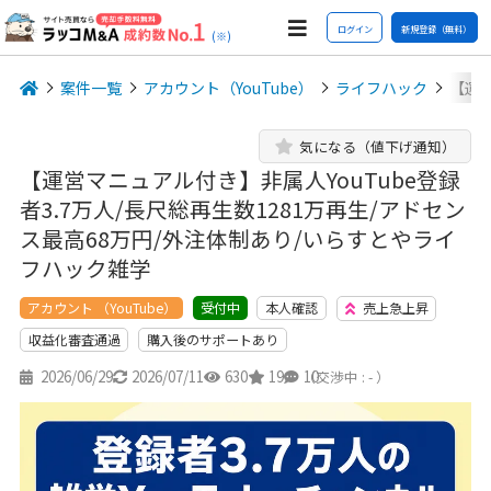
ログイン
新規登録（無料）
(※)
案件一覧
アカウント（YouTube）
ライフハック
【運営
気になる（値下げ通知）
【運営マニュアル付き】非属人YouTube登録
者3.7万人/長尺総再生数1281万再生/アドセン
ス最高68万円/外注体制あり/いらすとやライ
フハック雑学
アカウント （YouTube）
本人確認
売上急上昇
受付中
収益化審査通過
購入後のサポートあり
2026/06/29
2026/07/11
630
19
10
（交渉中 : - ）