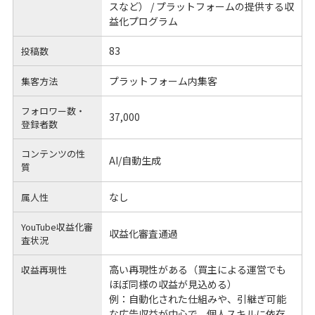
スなど） / プラットフォームの提供する収
益化プログラム
83
投稿数
プラットフォーム内集客
集客方法
フォロワー数・
37,000
登録者数
コンテンツの性
AI/自動生成
質
なし
属人性
YouTube収益化審
収益化審査通過
査状況
高い再現性がある（買主による運営でも
収益再現性
ほぼ同様の収益が見込める）
例：自動化された仕組みや、引継ぎ可能
な広告収益が中心で、個人スキルに依存