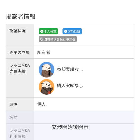
掲載者情報
認証状況
本人確認
SMS認証
適格請求書発行事業者
所有者
売主の立場
ラッコM&A
売却実績なし
売買実績
購入実績なし
個人
属性
名前
交渉開始後開示
ラッコM&A
利用情報