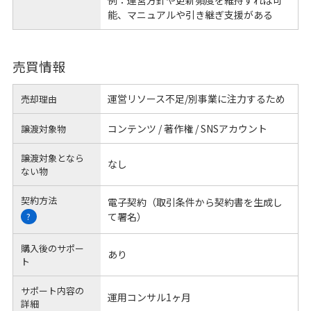
例：運営方針や更新頻度を維持すれば可
能、マニュアルや引き継ぎ支援がある
売買情報
運営リソース不足/別事業に注力するため
売却理由
コンテンツ / 著作権 / SNSアカウント
譲渡対象物
譲渡対象となら
なし
ない物
契約方法
電子契約（取引条件から契約書を生成し
て署名）
?
購入後のサポー
あり
ト
サポート内容の
運用コンサル1ヶ月
詳細