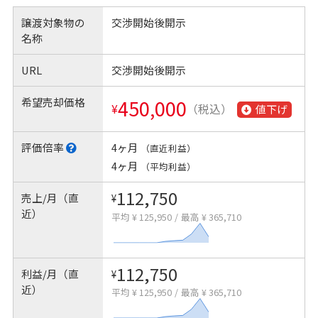
譲渡対象物の
交渉開始後開示
名称
URL
交渉開始後開示
希望売却価格
450,000
¥
（税込）
値下げ
評価倍率
4ヶ月
（直近利益）
4ヶ月
（平均利益）
112,750
売上/月（直
¥
近）
平均 ¥ 125,950
/
最高 ¥ 365,710
112,750
利益/月（直
¥
近）
平均 ¥ 125,950
/
最高 ¥ 365,710