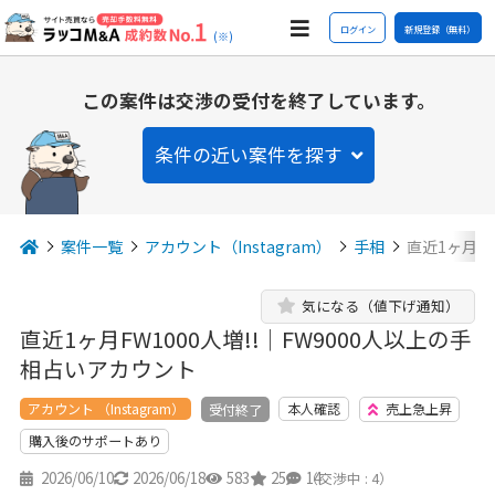
ログイン
新規登録（無料）
(※)
この案件は交渉の受付を終了しています。
条件の近い案件を探す
案件一覧
アカウント（Instagram）
手相
直近1ヶ月FW
気になる（値下げ通知）
直近1ヶ月FW1000人増!!｜FW9000人以上の手
相占いアカウント
アカウント （Instagram）
本人確認
売上急上昇
受付終了
購入後のサポートあり
2026/06/10
2026/06/18
583
25
14
（交渉中 : 4）