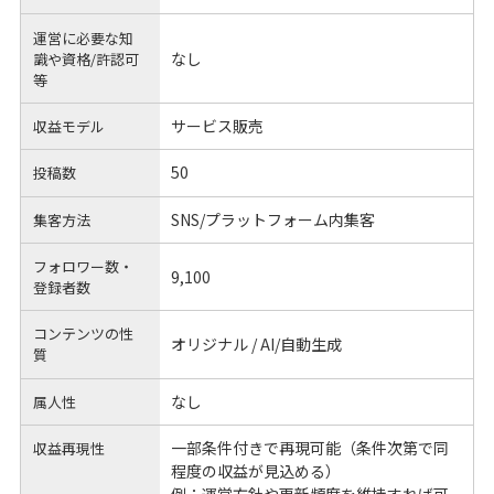
運営に必要な知
なし
識や
資格/許認可
等
サービス販売
収益モデル
50
投稿数
SNS/プラットフォーム内集客
集客方法
フォロワー数・
9,100
登録者数
コンテンツの性
オリジナル / AI/自動生成
質
なし
属人性
一部条件付きで再現可能（条件次第で同
収益再現性
程度の収益が見込める）