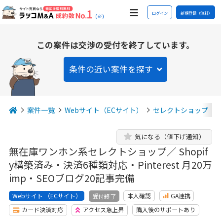
ログイン
新規登録（無料）
(※)
この案件は交渉の受付を終了しています。
条件の近い案件を探す
案件一覧
Webサイト（ECサイト）
セレクトショップ
気になる（値下げ通知）
無在庫ワンホン系セレクトショップ／ Shopif
y構築済み・決済6種類対応・Pinterest 月20万
imp・SEOブログ20記事完備
Webサイト （ECサイト）
本人確認
GA連携
受付終了
カード決済対応
アクセス急上昇
購入後のサポートあり