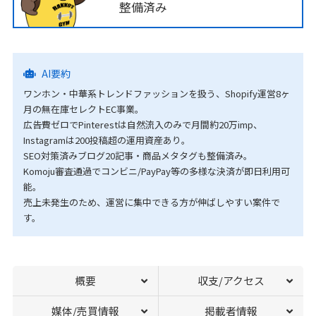
整備済み
AI要約
ワンホン・中華系トレンドファッションを扱う、Shopify運営8ヶ
月の無在庫セレクトEC事業。
広告費ゼロでPinterestは自然流入のみで月間約20万imp、
Instagramは200投稿超の運用資産あり。
SEO対策済みブログ20記事・商品メタタグも整備済み。
Komoju審査通過でコンビニ/PayPay等の多様な決済が即日利用可
能。
売上未発生のため、運営に集中できる方が伸ばしやすい案件で
す。
概要
収支/アクセス
媒体/売買情報
掲載者情報