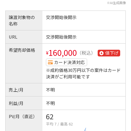
※AI生成画像
譲渡対象物の
交渉開始後開示
名称
URL
交渉開始後開示
希望売却価格
160,000
¥
（税込）
値下げ
カード決済対応
※成約価格30万円以下の案件はカード
決済がご利用可能です
売上/月
不明
利益/月
不明
62
PV/月（直近）
平均 7
/
最高 62