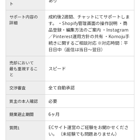
あり
ト
成約後2週間、チャットにてサポートしま
サポート内容の
詳細
す。 ・Shopify管理画面の操作説明 ・商
品登録・編集方法のご案内 ・Instagram
／Pinterest運用方針の共有 ・Komoju手
続きに関するご相談対応 ※対応時間：平
日日中（返信は当日〜翌日）
売却において
スピード
最も重視するこ
と
全て自動承認
交渉審査
必要
買主の本人確認
6ヶ月
競業避止期間
ECサイト運営のご経験をお聞かせくださ
質問1
い。 （未経験でも問題ありません）