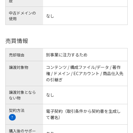
歴
中古ドメインの
なし
使用
売買情報
別事業に注力するため
売却理由
コンテンツ / 構成ファイル/データ / 著作
譲渡対象物
権 / ドメイン / ECアカウント / 商品仕入先
の引継ぎ
譲渡対象となら
なし
ない物
契約方法
電子契約（取引条件から契約書を生成し
て署名）
?
購入後のサポー