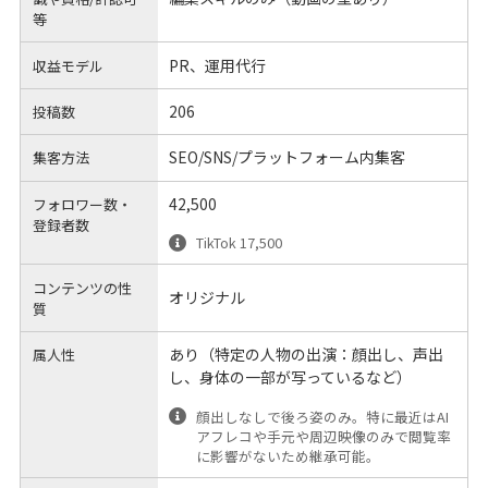
等
PR、運用代行
収益モデル
206
投稿数
SEO/SNS/プラットフォーム内集客
集客方法
42,500
フォロワー数・
登録者数
TikTok 17,500
コンテンツの性
オリジナル
質
あり（特定の人物の出演：顔出し、声出
属人性
し、身体の一部が写っているなど）
顔出しなしで後ろ姿のみ。特に最近はAI
アフレコや手元や周辺映像のみで閲覧率
に影響がないため継承可能。