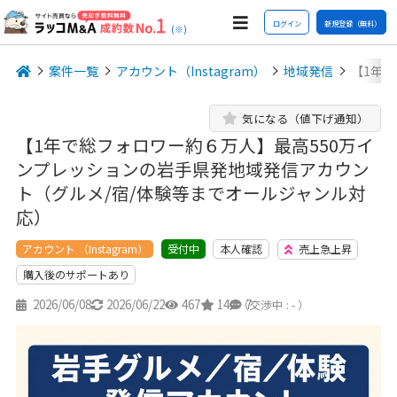
ログイン
新規登録（無料）
(※)
案件一覧
アカウント（Instagram）
地域発信
【1年
気になる（値下げ通知）
【1年で総フォロワー約６万人】最高550万イ
ンプレッションの岩手県発地域発信アカウン
ト（グルメ/宿/体験等までオールジャンル対
応）
アカウント （Instagram）
本人確認
売上急上昇
受付中
購入後のサポートあり
2026/06/08
2026/06/22
467
14
7
（交渉中 : - ）