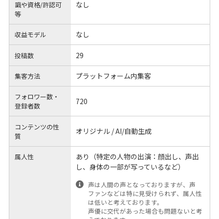
なし
識や
資格/許認可
等
なし
収益モデル
29
投稿数
プラットフォーム内集客
集客方法
フォロワー数・
720
登録者数
コンテンツの性
オリジナル / AI/自動生成
質
あり（特定の人物の出演：顔出し、声出
属人性
し、身体の一部が写っているなど）
声は人間の声となっておりますが、声
ファンなどは特に見受けられず、属人性
は低いと考えております。
声優に交代があった場合も問題ないと考