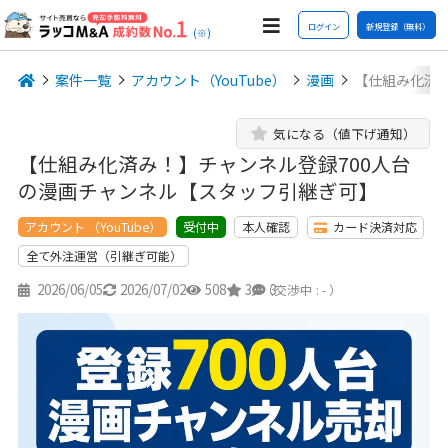
ログイン
新規登録（無料）
(※)
案件一覧
アカウント（YouTube）
漫画
【仕組み化済み
気になる（値下げ通知）
【仕組み化済み！】チャンネル登録700人台
の漫画チャンネル【スタッフ引継ぎ可】
アカウント （YouTube）
本人確認
カード決済対応
受付中
全て外注運営（引継ぎ可能）
2026/06/05
2026/07/02
508
3
3
（交渉中 : - ）