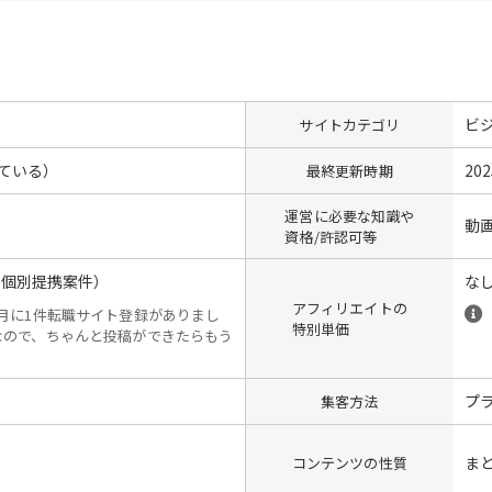
ビ
サイトカテゴリ
ている）
20
最終更新時期
運営に必要な知識や
動
資格/許認可等
の個別提携案件）
な
アフィリエイトの
月に1件転職サイト登録がありまし
特別単価
なので、ちゃんと投稿ができたらもう
。
プ
集客方法
ま
コンテンツの性質