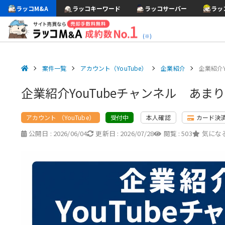
ラッコM&A
ラッコキーワード
ラッコサーバー
ラッ
(※)
案件一覧
アカウント（YouTube）
企業紹介
企業紹介
企業紹介YouTubeチャンネル あ
アカウント （YouTube）
本人確認
カード決
受付中
公開日 :
2026/06/04
更新日 :
2026/07/28
閲覧 :
503
気になる