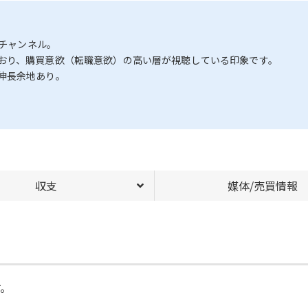
eチャンネル。
おり、購買意欲（転職意欲）の高い層が視聴している印象です。
伸長余地あり。
収支
媒体/売買情報
す。