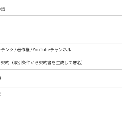
申請
テンツ / 著作権 / YouTubeチャンネル
子契約（取引条件から契約書を生成して署名）
額
要