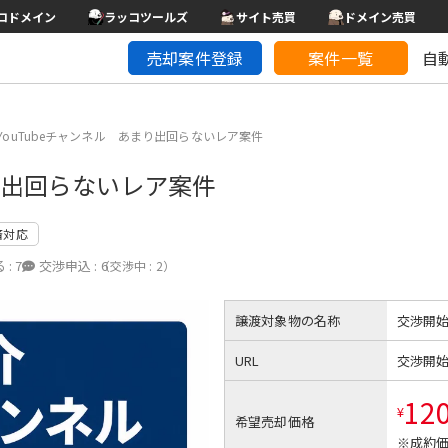
コドメイン
ラッコツールズ
サイト売買
ドメイン売買
売却案件登録
案件一覧
自
YouTubeチャンネル あまり出回らないレア案件
まり出回らないレア案件
済対応
 :
7
交渉申込 :
6
（交渉中 : 2）
譲渡対象物の名称
交渉開
URL
交渉開
12
¥
希望売却価格
※成約価