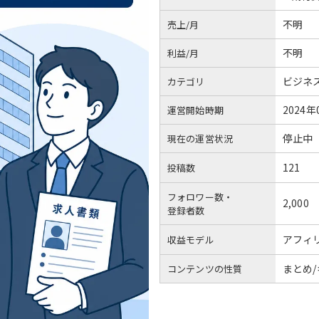
不明
売上/月
不明
利益/月
ビジネ
カテゴリ
2024年
運営開始時期
停止中
現在の運営状況
121
投稿数
フォロワー数・
2,000
登録者数
アフィ
収益モデル
まとめ
コンテンツの性質