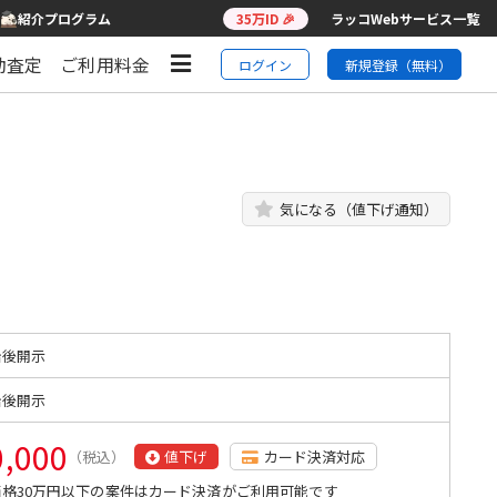
紹介プログラム
35万ID 🎉
ラッコWebサービス一覧
動査定
ご利用料金
ログイン
新規登録（無料）
気になる（値下げ通知）
始後開示
始後開示
0,000
（税込）
値下げ
カード決済対応
格30万円以下の案件はカード決済がご利用可能です