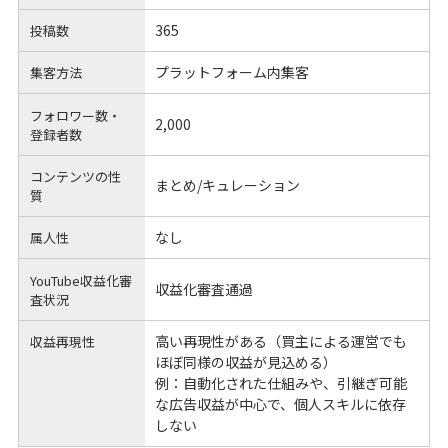
365
投稿数
プラットフォーム内集客
集客方法
フォロワー数・
2,000
登録者数
コンテンツの性
まとめ/キュレーション
質
なし
属人性
YouTube収益化審
収益化審査通過
査状況
高い再現性がある（買主による運営でも
収益再現性
ほぼ同様の収益が見込める）
例：自動化された仕組みや、引継ぎ可能
な広告収益が中心で、個人スキルに依存
しない