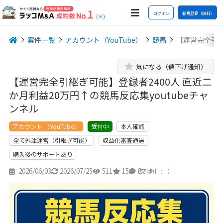
ログイン
新規登録（無料）
(※)
案件一覧
アカウント（YouTube）
競馬
【運営完全引継
気になる（値下げ通知）
【運営完全引継ぎ可能】登録者2400人 直近二
か月利益20万円↑の競馬反応集youtubeチャ
ンネル
アカウント （YouTube）
本人確認
受付中
全て外注運営（引継ぎ可能）
収益化審査通過
購入後のサポートあり
2026/06/03
2026/07/25
511
15
8
（交渉中 : - ）