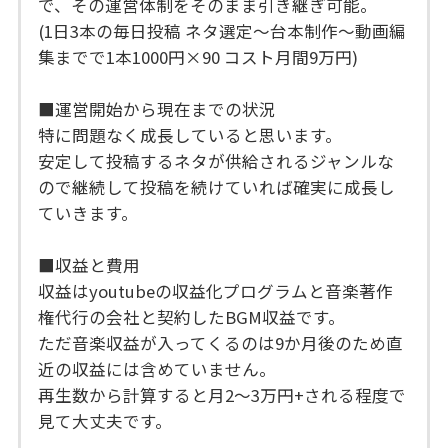
で、その運営体制をそのまま引き継ぎ可能。
(1日3本の毎日投稿 ネタ選定～台本制作～動画編
集までで1本1000円×90 コスト月間9万円)
■運営開始から現在までの状況
特に問題なく成長していると思います。
安定して投稿するネタが供給されるジャンルな
ので継続して投稿を続けていれば確実に成長し
ていきます。
■収益と費用
収益はyoutubeの収益化プログラムと音楽著作
権代行の会社と契約したBGM収益です。
ただ音楽収益が入ってくるのは9か月後のため直
近の収益には含めていません。
再生数から計算すると月2～3万円+される程度で
見て大丈夫です。