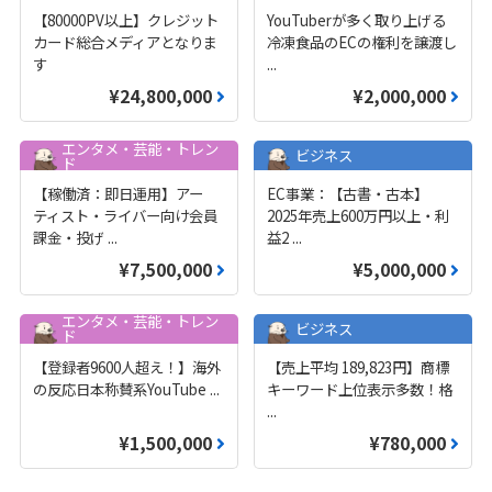
【80000PV以上】クレジット
YouTuberが多く取り上げる
カード総合メディアとなりま
冷凍食品のECの権利を譲渡し
す
...
¥24,800,000
¥2,000,000
エンタメ・芸能・トレン
ビジネス
ド
【稼働済：即日運用】アー
EC事業：【古書・古本】
ティスト・ライバー向け会員
2025年売上600万円以上・利
課金・投げ
...
益2
...
¥7,500,000
¥5,000,000
エンタメ・芸能・トレン
ビジネス
ド
【登録者9600人超え！】海外
【売上平均 189,823円】商標
の反応日本称賛系YouTube
...
キーワード上位表示多数！格
...
¥1,500,000
¥780,000