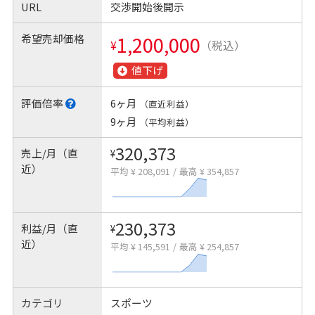
URL
交渉開始後開示
希望売却価格
1,200,000
¥
（税込）
値下げ
評価倍率
6ヶ月
（直近利益）
9ヶ月
（平均利益）
320,373
売上/月（直
¥
近）
平均 ¥ 208,091
/
最高 ¥ 354,857
230,373
利益/月（直
¥
近）
平均 ¥ 145,591
/
最高 ¥ 254,857
カテゴリ
スポーツ