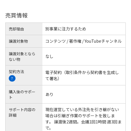
売買情報
別事業に注力するため
売却理由
コンテンツ / 著作権 / YouTubeチャンネル
譲渡対象物
譲渡対象となら
なし
ない物
契約方法
電子契約（取引条件から契約書を生成し
て署名）
?
購入後のサポー
あり
ト
現在運営している外注先を引き継がない
サポート内容の
詳細
場合は引継ぎ作業のサポートを致しま
す。 譲渡後2週間。会議1回1時間 週3回ま
で。