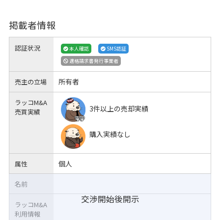
掲載者情報
認証状況
本人確認
SMS認証
適格請求書発行事業者
所有者
売主の立場
ラッコM&A
3件以上の売却実績
売買実績
購入実績なし
個人
属性
名前
交渉開始後開示
ラッコM&A
利用情報