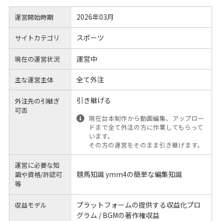
2026年03月
運営開始時期
スポーツ
サイトカテゴリ
運営中
現在の運営状況
全て外注
主な運営主体
引き継げる
外注先の引継ぎ
可否
現在台本制作から動画編集、アップロー
ドまで全て外注の方に作業してもらって
います。
その方の運営をそのまま引き継げます。
運営に必要な知
競馬知識 ymm4の簡単な編集知識
識や
資格/許認可
等
プラットフォームの提供する収益化プロ
収益モデル
グラム / BGMの著作権収益