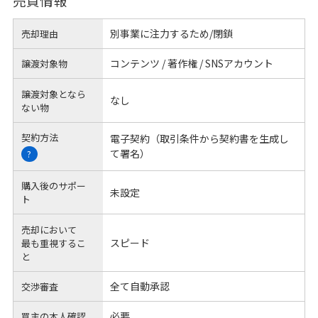
売買情報
別事業に注力するため/閉鎖
売却理由
コンテンツ / 著作権 / SNSアカウント
譲渡対象物
譲渡対象となら
なし
ない物
契約方法
電子契約（取引条件から契約書を生成し
て署名）
?
購入後のサポー
未設定
ト
売却において
スピード
最も重視するこ
と
全て自動承認
交渉審査
必要
買主の本人確認