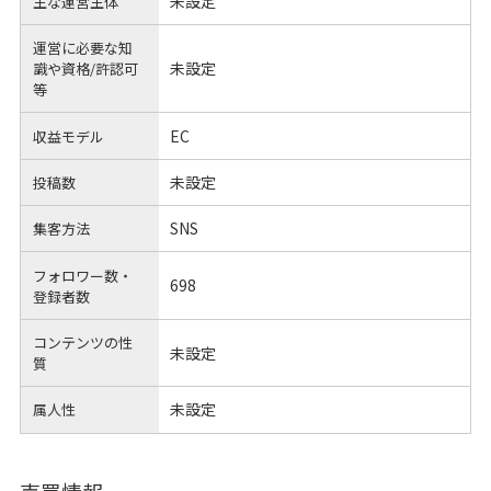
未設定
主な運営主体
運営に必要な知
未設定
識や
資格/許認可
等
EC
収益モデル
未設定
投稿数
SNS
集客方法
フォロワー数・
698
登録者数
コンテンツの性
未設定
質
未設定
属人性