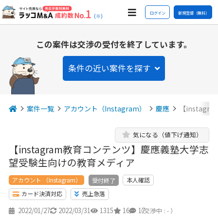
ログイン
新規登録（無料）
(※)
この案件は交渉の受付を終了しています。
条件の近い案件を探す
案件一覧
アカウント（Instagram）
慶應
【insta
気になる（値下げ通知）
【instagram教育コンテンツ】慶應義塾大学志
望受験生向けの教育メディア
アカウント （Instagram）
本人確認
受付終了
カード決済対応
売上急落
2022/01/27
2022/03/31
1315
16
17
（交渉中 : - ）