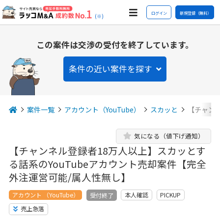
ログイン
新規登録（無料）
(※)
この案件は交渉の受付を終了しています。
条件の近い案件を探す
案件一覧
アカウント（YouTube）
スカッと
【チャンネ
気になる（値下げ通知）
【チャンネル登録者18万人以上】スカッとす
る話系のYouTubeアカウント売却案件【完全
外注運営可能/属人性無し】
アカウント （YouTube）
本人確認
PICKUP
受付終了
売上急落