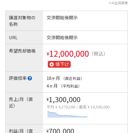
※AI生成画像
譲渡対象物の
交渉開始後開示
名称
URL
交渉開始後開示
希望売却価格
12,000,000
¥
（税込）
値下げ
評価倍率
18ヶ月
（直近利益）
4ヶ月
（平均利益）
1,300,000
売上/月（直
¥
近）
平均 ¥ 4,279,166
/
最高 ¥ 10,500,000
700,000
利益/月（直
¥