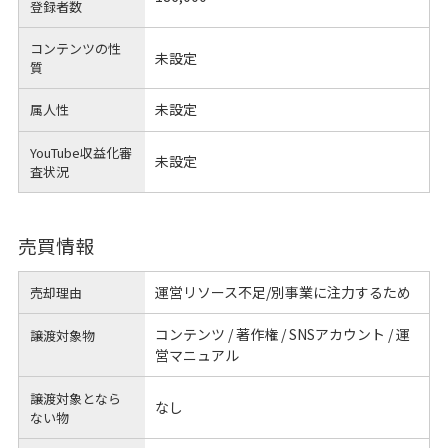
登録者数
コンテンツの性
未設定
質
未設定
属人性
YouTube収益化審
未設定
査状況
売買情報
運営リソース不足/別事業に注力するため
売却理由
コンテンツ / 著作権 / SNSアカウント / 運
譲渡対象物
営マニュアル
譲渡対象となら
なし
ない物