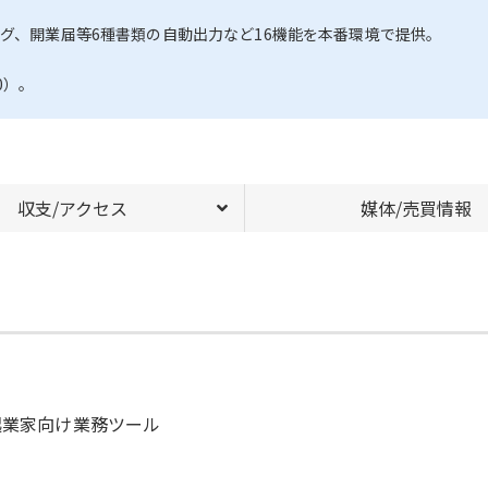
ング、開業届等6種書類の自動出力など16機能を本番環境で提供。
0）。
収支/アクセス
媒体/売買情報
起業家向け業務ツール