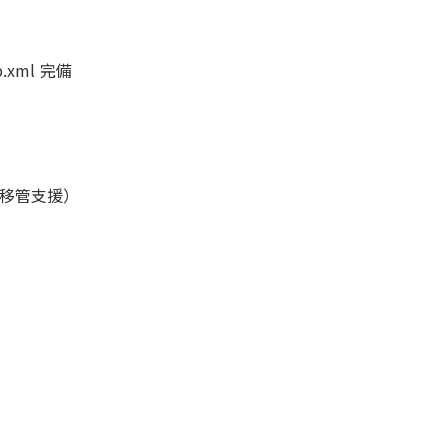
.xml 完備
移管支援）
ト