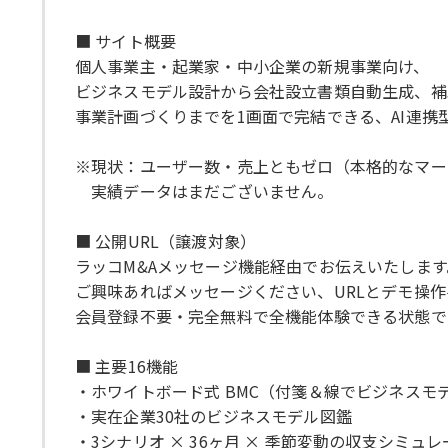
■ サイト概要
個人事業主・起業家・中小企業の新規事業向け、
ビジネスモデル設計から会社設立書類自動生成、補
事業計画づくりまでを1画面で完結できる、AI連携型
※現状：ユーザー数・売上ともゼロ（本格的なマー
実績データはまだございません。
■ 公開URL（譲渡対象）
ラッコM&Aメッセージ機能経由でお伝えいたします
ご興味あればメッセージください、URLとデモ操
会員登録不要・完全無料で全機能体験できる状態で
■ 主要16機能
・ホワイトボード式 BMC（付箋＆線でビジネスモ
・実在企業30社のビジネスモデル図鑑
・3シナリオ × 36ヶ月 × 季節変動の収支シミュ