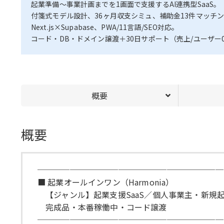
起業準備〜事業計画までを1画面で支援するAI連携型SaaS。
付箋式モデル設計、36ヶ月収支シミュ、補助金13件マッチ
Next.js×Supabase、PWA/11言語/SEO対応。
コード・DB・ドメイン譲渡＋30日サポート（売上/ユーザー
概要
概要
───────────────────────
■ 起業オールインワン（Harmonia）
【ジャンル】起業支援SaaS／個人事業主・新規
完成品・本番稼働中・コード譲渡
───────────────────────