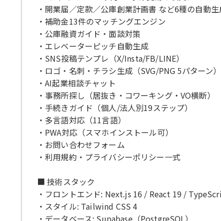
・開業届／定款／公庫創業計画書 など6種の自動生
・補助金13件のマッチングエンジン
・公庫融資ガイド・面談対策
・エレベーターピッチ自動生成
・SNS投稿テンプレ（X/Insta/FB/LINE）
・ロゴ・名刺・チラシ生成（SVG/PNG 5パターン
・AI起業相談チャット
・事務所探し（居抜き・コワーキング・VO横断）
・手続きガイド（個人/法人別19ステップ）
・多言語対応（11言語）
・PWA対応（スマホインストール可）
・お問い合わせフォーム
・利用規約・プライバシーポリシー一式
■ 技術スタック
・フロントエンド: Next.js 16 / React 19 / TypeScr
・スタイル: Tailwind CSS 4
・データベース: Supabase（PostgreSQL）