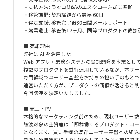
・支払方法: ラッコM&Aのエスクロー方式に準拠
・移管期間: 契約締結から最長 60日
・伴走支援: 移管完了後30日間メールサポート
・競業避止: 移管後12ヶ月、同等プロダクトの直接
■ 売却理由
弊社は AI を活用した
Web アプリ・業務システムの受託開発を本業とし
複数のプロダクトを並行運用しているなか、本サー
専門領域でユーザー基盤をお持ちの担い手のもとで
運営いただく方が、プロダクトの価値が活きると判
今回譲渡を決定いたしました。
■ 売上・PV
本格的なマーケティング前のため、現状ユーザー数
譲渡対象の主資産は「即稼働するプロダクト・コー
となります。買い手様の既存ユーザー基盤への組込
または独自集客により収益化していただく前提です