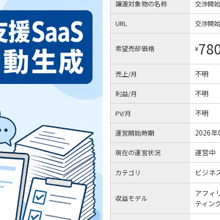
譲渡対象物の名称
交渉開
URL
交渉開
78
希望売却価格
¥
不明
売上/月
不明
利益/月
不明
PV/月
2026年
運営開始時期
運営中
現在の運営状況
ビジネ
カテゴリ
アフィ
収益モデル
ティン