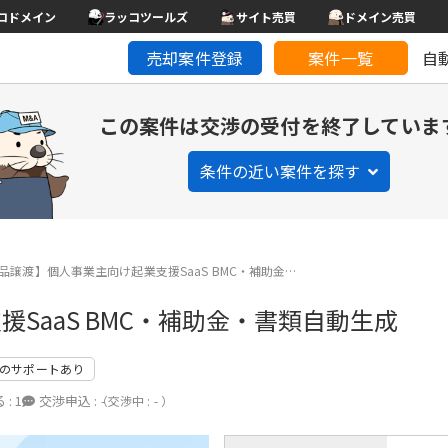
コドメイン
ラッコツールズ
サイト売買
ドメイン売買
売却案件登録
案件一覧
自
この案件は交渉の受付を終了していま
条件の近い案件を探す
品譲渡】個人事業主向け起業支援SaaS BMC・補助金…
SaaS BMC・補助金・書類自動生成
のサポートあり
 :
1
交渉申込 :
-
（交渉中 : - ）