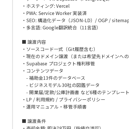
・ホスティング: Vercel
・PWA: Service Worker 実装済
・SEO: 構造化データ（JSON-LD）/ OGP / sitemap
・多言語: Google翻訳統合（11言語）
■ 譲渡内容
・ソースコード一式（Git履歴含む）
・現在のドメイン譲渡（または希望先ドメインへの
・Supabase プロジェクト権利移管
・コンテンツデータ
- 補助金13件のデータベース
- ビジネスモデル30社の図鑑データ
- 開業届/定款/公庫計画書 など6種のテンプレー
・LP / 利用規約 / プライバシーポリシー
・運用マニュアル・移管手順書
■ 譲渡条件
・売却金額: 即決78万円（指値交渉可）