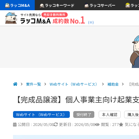
ラッコM&A
ラッコキーワード
ラッコサーバー
ラッ
(※)
案件一覧
Webサイト（Webサービス）
補助金
【完成
【完成品譲渡】個人事業主向け起業支援
Webサイト （Webサービス）
本人確認
購入後
受付終了
公開日 :
2026/05/08
更新日 :
2026/05/08
閲覧 :
277
気になる