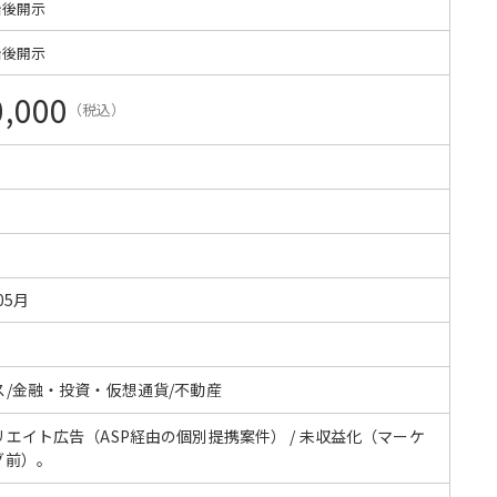
始後開示
始後開示
0,000
（税込）
05月
ス/金融・投資・仮想通貨/不動産
リエイト広告（ASP経由の個別提携案件） / 未収益化（マーケ
グ前）。