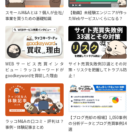
スモールM&Aとは？個人が会社/
【動画】未経験エンジニアが作っ
事業を買うための基礎知識
たWebサービスいくらになる？
WEBサービス売買インタ
サイト売買失敗例33選とその対
ビュー：ラッコキーワードが
策・リスクを把握してトラブル防
goodkeywordを買収した理由
止！
【ブログ売却の相場】1,050事例
ラッコM&Aの口コミ・評判は？
の分析データとブログ売買事例14
事例・体験記事まとめ
選