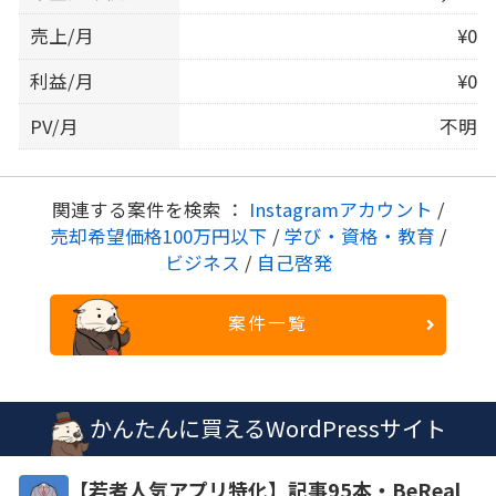
売上/月
¥0
利益/月
¥0
PV/月
不明
関連する案件を検索 ：
Instagramアカウント
/
売却希望価格100万円以下
/
学び・資格・教育
/
ビジネス
/
自己啓発
案件一覧
かんたんに買えるWordPressサイト
【若者人気アプリ特化】記事95本・BeReal