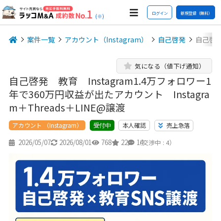
ログイン
新規登録（無料）
(※)
案件一覧
アカウント（Instagram）
自己啓発
自己啓発
気になる（値下げ通知）
自己啓発 教育 Instagram1.4万フォロワー1
年で360万円収益が出たアカウント Instagra
m＋Threads＋LINE@譲渡
アカウント （Instagram）
本人確認
売上急落
受付中
2026/05/07
2026/08/01
768
22
14
（交渉中 : 4）