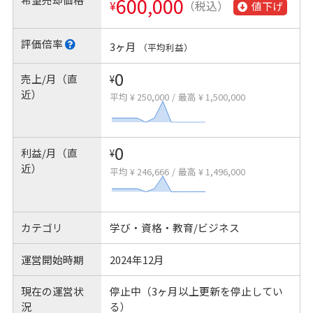
600,000
¥
（税込）
値下げ
評価倍率
3ヶ月
（平均利益）
0
売上/月（直
¥
近）
平均 ¥ 250,000
/
最高 ¥ 1,500,000
0
利益/月（直
¥
近）
平均 ¥ 246,666
/
最高 ¥ 1,496,000
カテゴリ
学び・資格・教育/ビジネス
運営開始時期
2024年12月
現在の運営状
停止中（3ヶ月以上更新を停止してい
況
る）