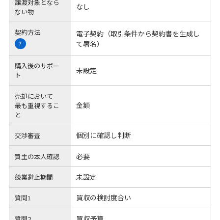
譲渡対象となら
なし
ない物
契約方法
電子契約（取引条件から契約書を生成し
て署名）
?
購入後のサポー
未設定
ト
売却において
金額
最も重視するこ
と
個別に確認し判断
交渉審査
必要
買主の本人確認
未設定
競業避止期間
買収の検討度合い
質問1
買収予算
質問2