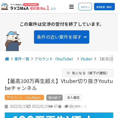
ログイン
新規登録（無料）
(※)
この案件は交渉の受付を終了しています。
条件の近い案件を探す
案件一覧
アカウント（YouTube）
Vtuber
【最高100万
気になる（値下げ通知）
【最高100万再生超え】Vtuber切り抜きYoutu
beチャンネル
アカウント （YouTube）
本人確認
受付終了
2022/01/19
2022/01/19
67
-
5
（交渉中 : - ）