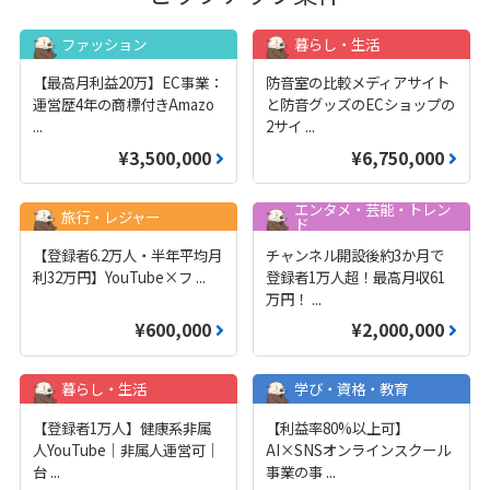
ファッション
暮らし・生活
【最高月利益20万】EC事業：
防音室の比較メディアサイト
運営歴4年の商標付きAmazo
と防音グッズのECショップの
...
2サイ
...
¥3,500,000
¥6,750,000
エンタメ・芸能・トレン
旅行・レジャー
ド
【登録者6.2万人・半年平均月
チャンネル開設後約3か月で
利32万円】YouTube×フ
...
登録者1万人超！最高月収61
万円！
...
¥600,000
¥2,000,000
暮らし・生活
学び・資格・教育
【登録者1万人】健康系非属
【利益率80%以上可】
人YouTube｜非属人運営可｜
AI×SNSオンラインスクール
台
...
事業の事
...