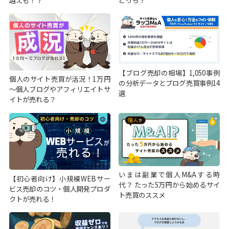
【ブログ売却の相場】1,050事例
個人のサイト売買が活況！1万円
の分析データとブログ売買事例14
～個人ブログやアフィリエイトサ
選
イトが売れる？
いまは副業で個人M&Aする時
【初心者向け】小規模WEBサー
代？ たった5万円から始めるサイ
ビス売却のコツ・個人開発プロダ
ト売買のススメ
クトが売れる！