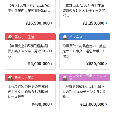
【導入100社・利用2,123名】
【累計売上7,300万円｜在庫
中小企業向け業務管理Saa
...
買取のみ】P2Cレディースア
パ
...
¥16,500,000
¥1,250,000
暮らし・生活
ビジネス
【年間売上435万円超実績】
釣具買取・釣具査定の一括査
偉人系チャンネル月収20～30
定サイト事業｜運営サポート
万
...
付き
¥4,000,000
¥680,000
エンタメ・芸能・トレン
暮らし・生活
ド
上代で約55万円分の在庫付
【登録者数6万人以上】脳ト
き！すぐに始められる韓国
レのYouTubeチャンネルと関
レース販売
...
連
...
¥480,000
¥12,000,000