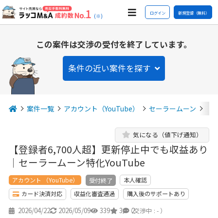
ログイン
新規登録（無料）
(※)
この案件は交渉の受付を終了しています。
条件の近い案件を探す
案件一覧
アカウント（YouTube）
セーラームーン
【
気になる（値下げ通知）
【登録者6,700人超】更新停止中でも収益あり
｜セーラームーン特化YouTube
アカウント （YouTube）
本人確認
受付終了
カード決済対応
収益化審査通過
購入後のサポートあり
2026/04/22
2026/05/09
339
3
2
（交渉中 : - ）