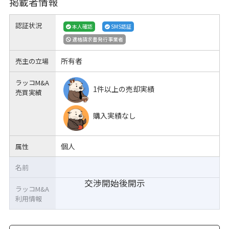
掲載者情報
認証状況
本人確認
SMS認証
適格請求書発行事業者
所有者
売主の立場
ラッコM&A
1件以上の売却実績
売買実績
購入実績なし
個人
属性
名前
交渉開始後開示
ラッコM&A
利用情報