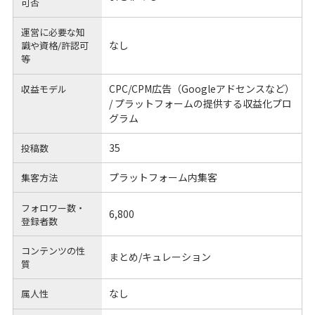
可否
運営に必要な知
なし
識や
資格/許認可
等
CPC/CPM広告（Googleアドセンスなど）
収益モデル
/ プラットフォームの提供する収益化プロ
グラム
35
投稿数
プラットフォーム内集客
集客方法
フォロワー数・
6,800
登録者数
コンテンツの性
まとめ/キュレーション
質
なし
属人性