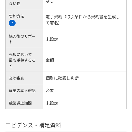
なし
ない物
契約方法
電子契約（取引条件から契約書を生成し
て署名）
?
購入後のサポー
未設定
ト
売却において
金額
最も重視するこ
と
個別に確認し判断
交渉審査
必要
買主の本人確認
未設定
競業避止期間
エビデンス・補足資料