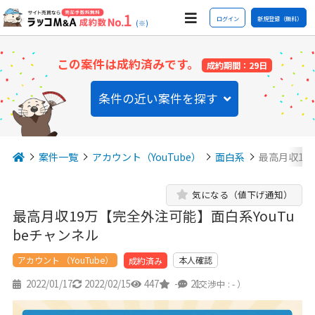
ログイン
新規登録（無料）
(※)
この案件は成約済みです。
成約期間：29日
条件の近い案件を探す
案件一覧
アカウント（YouTube）
面白系
最高月収19
気になる（値下げ通知）
最高月収19万【完全外注可能】面白系YouTu
beチャンネル
アカウント （YouTube）
本人確認
成約済み
2022/01/17
2022/02/15
447
-
21
（交渉中 : - ）