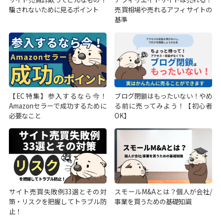
騙されないために見るポイント
売買相場や売れるアフィサイトの
基準
【EC特集】参入するなら今！
ブログ閉鎖はもったいない！やめ
Amazonセラーで成功するために
る前に売ってみよう！【初心者
必要なこと
OK】
サイト売買失敗例33選とその対
スモールM&Aとは？個人が会社/
策・リスクを把握してトラブル防
事業を買うための基礎知識
止！