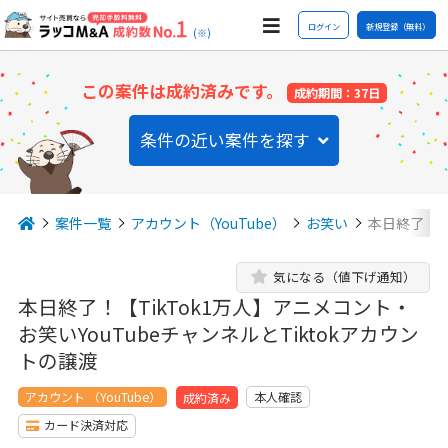
ログイン
新規登録（無料）
(※)
この案件は成約済みです。
成約期間：37日
条件の近い案件を探す
案件一覧
アカウント（YouTube）
お笑い
本日終了！【
気になる（値下げ通知）
本日終了！【TikTok1万人】アニメコント・
お笑いYouTubeチャンネルとTiktokアカウン
トの譲渡
アカウント （YouTube）
本人確認
成約済み
カード決済対応