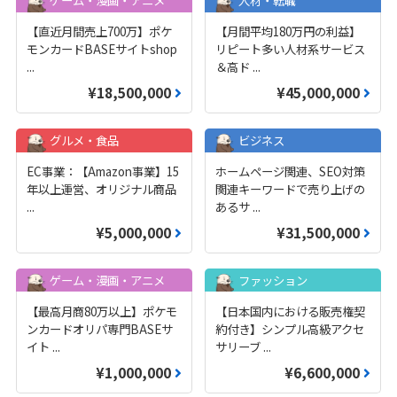
【直近月間売上700万】ポケ
【月間平均180万円の利益】
モンカードBASEサイトshop
リピート多い人材系サービス
...
＆高ド
...
¥18,500,000
¥45,000,000
グルメ・食品
ビジネス
EC事業：【Amazon事業】15
ホームページ関連、SEO対策
年以上運営、オリジナル商品
関連キーワードで売り上げの
...
あるサ
...
¥5,000,000
¥31,500,000
ゲーム・漫画・アニメ
ファッション
【最高月商80万以上】ポケモ
【日本国内における販売権契
ンカードオリパ専門BASEサ
約付き】シンプル高級アクセ
イト
...
サリーブ
...
¥1,000,000
¥6,600,000