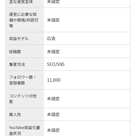
未設定
主な運営主体
運営に必要な知
未設定
識や
資格/許認可
等
広告
収益モデル
未設定
投稿数
SEO/SNS
集客方法
フォロワー数・
11,000
登録者数
コンテンツの性
未設定
質
未設定
属人性
YouTube収益化審
未設定
査状況