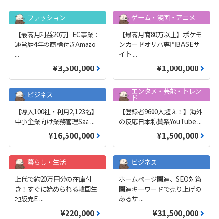
ファッション
ゲーム・漫画・アニメ
【最高月利益20万】EC事業：
【最高月商80万以上】ポケモ
運営歴4年の商標付きAmazo
ンカードオリパ専門BASEサ
...
イト
...
¥3,500,000
¥1,000,000
エンタメ・芸能・トレン
ビジネス
ド
【導入100社・利用2,123名】
【登録者9600人超え！】海外
中小企業向け業務管理Saa
...
の反応日本称賛系YouTube
...
¥16,500,000
¥1,500,000
暮らし・生活
ビジネス
上代で約20万円分の在庫付
ホームページ関連、SEO対策
き！すぐに始められる韓国生
関連キーワードで売り上げの
地販売E
...
あるサ
...
¥220,000
¥31,500,000