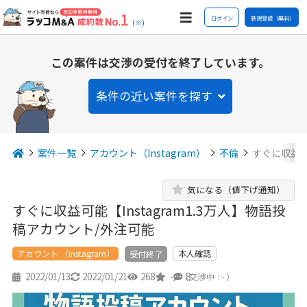
ログイン
新規登録（無料）
(※)
この案件は交渉の受付を終了しています。
条件の近い案件を探す
案件一覧
アカウント（Instagram）
不倫
すぐに収益可
気になる（値下げ通知）
すぐに収益可能【Instagram1.3万人】物語投
稿アカウント/外注可能
アカウント （Instagram）
本人確認
受付終了
2022/01/13
2022/01/21
268
-
8
（交渉中 : - ）