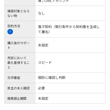
庫 / LINEアカウント
譲渡対象となら
なし
ない物
契約方法
電子契約（取引条件から契約書を生成し
て署名）
?
購入後のサポー
未設定
ト
売却において
スピード
最も重視するこ
と
個別に確認し判断
交渉審査
必要
買主の本人確認
未設定
競業避止期間