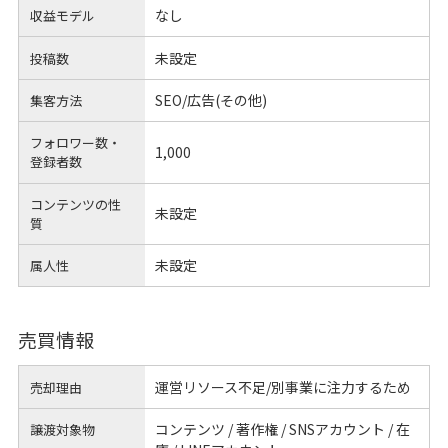
なし
収益モデル
未設定
投稿数
SEO/広告(その他)
集客方法
フォロワー数・
1,000
登録者数
コンテンツの性
未設定
質
未設定
属人性
売買情報
運営リソース不足/別事業に注力するため
売却理由
コンテンツ / 著作権 / SNSアカウント / 在
譲渡対象物