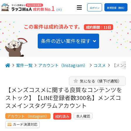
ログイン
新規登録（無料）
(※)
この案件は成約済みです。
成約期間：11日
条件の近い案件を探す
案件一覧
アカウント（Instagram）
コスメ
【メンズコ
気になる（値下げ通知）
【メンズコスメに関する良質なコンテンツを
ストック】【LINE登録者数300名】メンズコ
スメインスタグラムアカウント
アカウント （Instagram）
本人確認
成約済み
カード決済対応