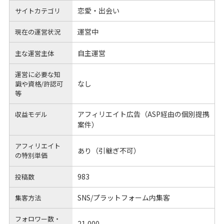
恋愛・出会い
サイトカテゴリ
運営中
現在の運営状況
自主運営
主な運営主体
運営に必要な知
なし
識や
資格/許認可
等
アフィリエイト広告（ASP経由の個別提携
収益モデル
案件）
アフィリエイト
あり（引継ぎ不可）
の
特別単価
983
投稿数
SNS/プラットフォーム内集客
集客方法
フォロワー数・
21,000