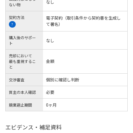
なし
ない物
契約方法
電子契約（取引条件から契約書を生成し
て署名）
?
購入後のサポー
なし
ト
売却において
金額
最も重視するこ
と
個別に確認し判断
交渉審査
必要
買主の本人確認
0ヶ月
競業避止期間
エビデンス・補足資料