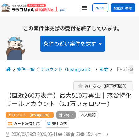
ログイン
新規登録（無料）
(※)
この案件は交渉の受付を終了しています。
条件の近い案件を探す
案件一覧
アカウント（Instagram）
恋愛
【直近260
気になる（値下げ通知）
【直近260万表示】最大510万再生｜恋愛特化
リールアカウント（2.1万フォロワー）
アカウント （Instagram）
本人確認
受付終了
カード決済対応
売上急落
2026/02/19
2026/05/11
398
23
15
（交渉中 : - ）