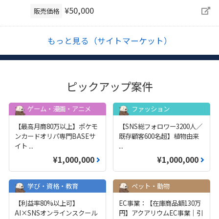
¥50,000
販売価格
もっと見る（サイトマーケット）
ピックアップ案件
ゲーム・漫画・アニメ
ファッション
【最高月商80万以上】ポケモ
【SNS総フォロワー3200人／
ンカードオリパ専門BASEサ
既存顧客600名超】植物由来
イト
...
...
¥1,000,000
¥1,000,000
学び・資格・教育
ペット・動物
【利益率80%以上可】
EC事業：【在庫商品額130万
AI×SNSオンラインスクール
円】アクアリウムEC事業｜引