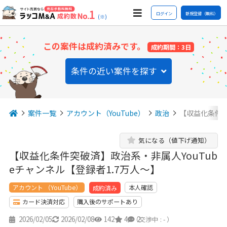
ログイン
新規登録（無料）
(※)
この案件は成約済みです。
成約期間：3日
条件の近い案件を探す
案件一覧
アカウント（YouTube）
政治
【収益化条件突
気になる（値下げ通知）
【収益化条件突破済】政治系・非属人YouTub
eチャンネル【登録者1.7万人〜】
アカウント （YouTube）
本人確認
成約済み
カード決済対応
購入後のサポートあり
2026/02/05
2026/02/08
142
4
2
（交渉中 : - ）