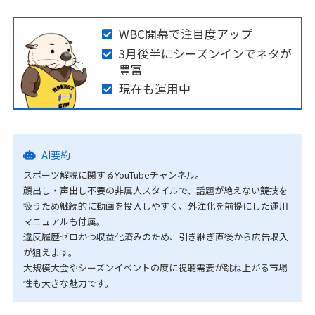
WBC開幕で注目度アップ
3月後半にシーズンインでネタが
豊富
現在も運用中
AI要約
スポーツ解説に関するYouTubeチャンネル。
顔出し・声出し不要の非属人スタイルで、話題が絶えない競技を
扱うため継続的に動画を投入しやすく、外注化を前提にした運用
マニュアルも付属。
違反履歴ゼロかつ収益化済みのため、引き継ぎ直後から広告収入
が狙えます。
大規模大会やシーズンイベントの度に視聴需要が跳ね上がる市場
性も大きな魅力です。