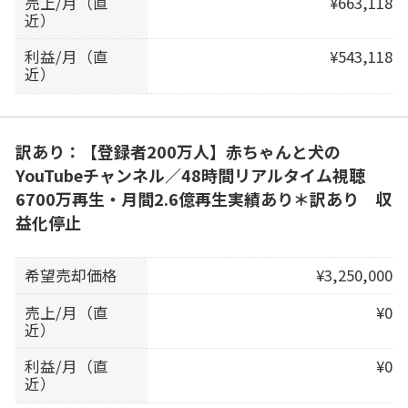
売上/月（直
¥663,118
近）
利益/月（直
¥543,118
近）
訳あり：【登録者200万人】赤ちゃんと犬の
YouTubeチャンネル／48時間リアルタイム視聴
6700万再生・月間2.6億再生実績あり＊訳あり 収
益化停止
希望売却価格
¥3,250,000
売上/月（直
¥0
近）
利益/月（直
¥0
近）