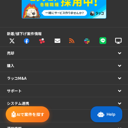
新着/値下げ案件情報
売却
購入
ラッコM&A
サポート
システム連携
🤖
AIで案件を探す
アカウント