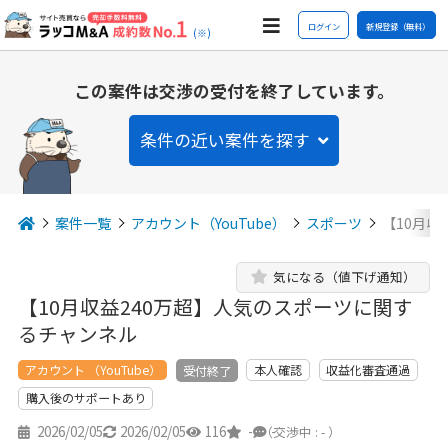
ログイン
新規登録（無料）
(※)
この案件は交渉の受付を終了しています。
条件の近い案件を探す
案件一覧
アカウント（YouTube）
スポーツ
【10月収
気になる（値下げ通知）
【10月収益240万超】人気のスポーツに関す
るチャンネル
アカウント （YouTube）
本人確認
収益化審査通過
受付終了
購入後のサポートあり
2026/02/05
2026/02/05
116
-
-
（交渉中 : - ）