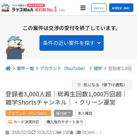
ログイン
新規登録（無料）
(※)
この案件は交渉の受付を終了しています。
条件の近い案件を探す
案件一覧
アカウント（YouTube）
雑学
登録者3,000
気になる（値下げ通知）
登録者3,000人超｜総再生回数1,000万回超｜
雑学Shortsチャンネル｜・クリーン運営
アカウント （YouTube）
本人確認
受付終了
カード決済対応
購入後のサポートあり
2026/02/05
2026/02/12
198
2
-
（交渉中 : - ）