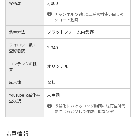
2,000
投稿数
チャンネルの9割以上が素材使い回しの
ショート動画
プラットフォーム内集客
集客方法
フォロワー数・
3,240
登録者数
コンテンツの性
オリジナル
質
なし
属人性
未申請
YouTube収益化審
査状況
収益化におけるロング動画の総再生時間
要件はあと少しで達成可能な状態
売買情報