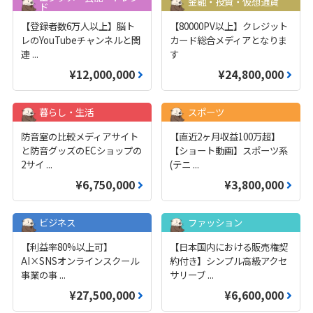
金融・投資・仮想通貨
ド
【登録者数6万人以上】脳ト
【80000PV以上】クレジット
レのYouTubeチャンネルと関
カード総合メディアとなりま
連
...
す
¥12,000,000
¥24,800,000
暮らし・生活
スポーツ
防音室の比較メディアサイト
【直近2ヶ月収益100万超】
と防音グッズのECショップの
【ショート動画】スポーツ系
2サイ
...
(テニ
...
¥6,750,000
¥3,800,000
ビジネス
ファッション
【利益率80%以上可】
【日本国内における販売権契
AI×SNSオンラインスクール
約付き】シンプル高級アクセ
事業の事
...
サリーブ
...
¥27,500,000
¥6,600,000