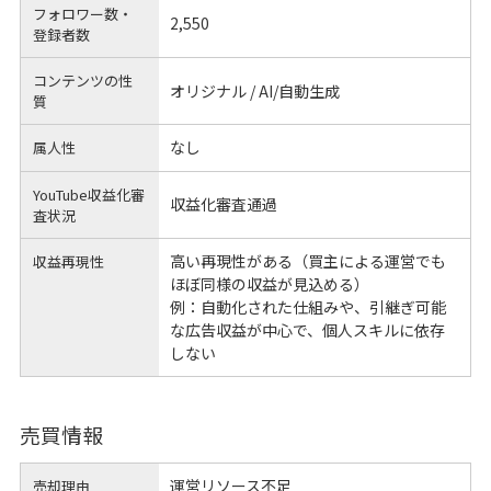
フォロワー数・
2,550
登録者数
コンテンツの性
オリジナル / AI/自動生成
質
なし
属人性
YouTube収益化審
収益化審査通過
査状況
高い再現性がある（買主による運営でも
収益再現性
ほぼ同様の収益が見込める）
例：自動化された仕組みや、引継ぎ可能
な広告収益が中心で、個人スキルに依存
しない
売買情報
運営リソース不足
売却理由