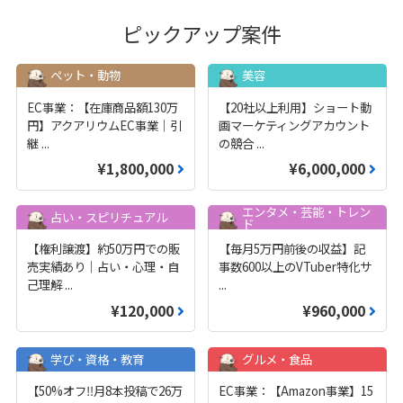
ピックアップ案件
ペット・動物
美容
EC事業：【在庫商品額130万
【20社以上利用】ショート動
円】アクアリウムEC事業｜引
画マーケティングアカウント
継
...
の競合
...
¥1,800,000
¥6,000,000
エンタメ・芸能・トレン
占い・スピリチュアル
ド
【権利譲渡】約50万円での販
【毎月5万円前後の収益】記
売実績あり｜占い・心理・自
事数600以上のVTuber特化サ
己理解
...
...
¥120,000
¥960,000
学び・資格・教育
グルメ・食品
【50%オフ‼️月8本投稿で26万
EC事業：【Amazon事業】15