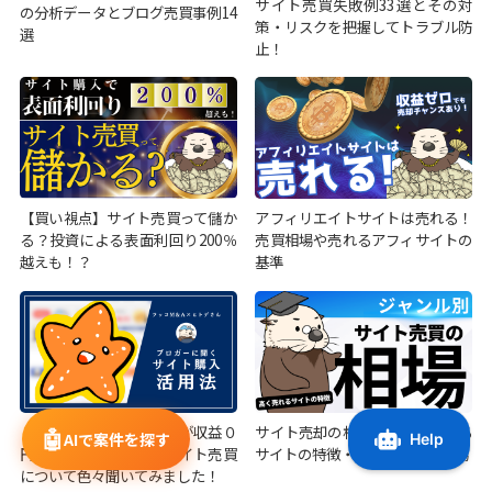
サイト売買失敗例33選とその対
の分析データとブログ売買事例14
策・リスクを把握してトラブル防
選
止！
【買い視点】サイト売買って儲か
アフィリエイトサイトは売れる！
る？投資による表面利回り200％
売買相場や売れるアフィサイトの
越えも！？
基準
【事例紹介】ヒトデさんが収益０
サイト売却の相場は？高く売れる
🤖
AIで案件を探す
円のサイトを購入！？サイト売買
サイトの特徴・種類別の売買相場
について色々聞いてみました！