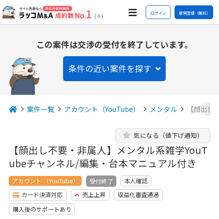
ログイン
新規登録（無料）
(※)
この案件は交渉の受付を終了しています。
条件の近い案件を探す
案件一覧
アカウント（YouTube）
メンタル
【顔出し不
気になる（値下げ通知）
【顔出し不要・非属人】メンタル系雑学YouT
ubeチャンネル/編集・台本マニュアル付き
アカウント （YouTube）
本人確認
受付終了
カード決済対応
売上上昇
収益化審査通過
購入後のサポートあり