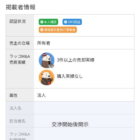
掲載者情報
認証状況
本人確認
SMS認証
適格請求書発行事業者
所有者
売主の立場
ラッコM&A
3件以上の売却実績
売買実績
購入実績なし
法人
属性
法人名
担当者名
交渉開始後開示
ラッコM&A
利用情報