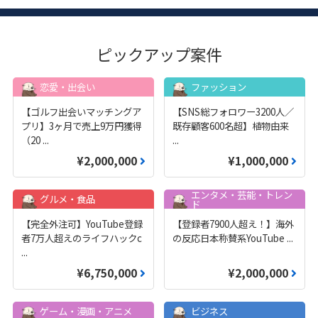
ピックアップ案件
恋愛・出会い
ファッション
【ゴルフ出会いマッチングア
【SNS総フォロワー3200人／
プリ】3ヶ月で売上9万円獲得
既存顧客600名超】植物由来
（20
...
...
¥2,000,000
¥1,000,000
エンタメ・芸能・トレン
グルメ・食品
ド
【完全外注可】YouTube登録
【登録者7900人超え！】海外
者7万人超えのライフハックc
の反応日本称賛系YouTube
...
...
¥6,750,000
¥2,000,000
ゲーム・漫画・アニメ
ビジネス