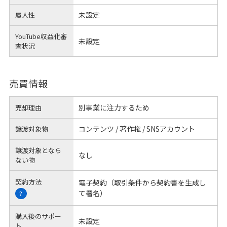
未設定
属人性
YouTube収益化審
未設定
査状況
売買情報
別事業に注力するため
売却理由
コンテンツ / 著作権 / SNSアカウント
譲渡対象物
譲渡対象となら
なし
ない物
契約方法
電子契約（取引条件から契約書を生成し
て署名）
?
購入後のサポー
未設定
ト