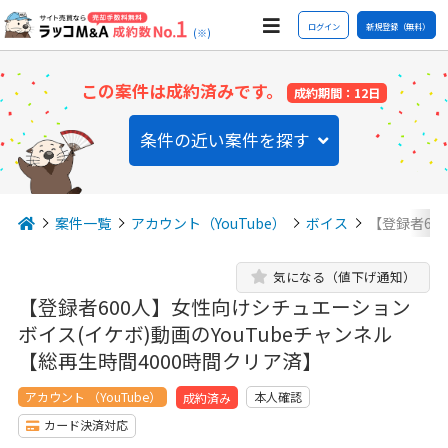
ログイン
新規登録（無料）
(※)
この案件は成約済みです。
成約期間：12日
条件の近い案件を探す
案件一覧
アカウント（YouTube）
ボイス
【登録者60
気になる（値下げ通知）
【登録者600人】女性向けシチュエーション
ボイス(イケボ)動画のYouTubeチャンネル
【総再生時間4000時間クリア済】
アカウント （YouTube）
本人確認
成約済み
カード決済対応