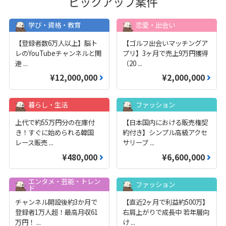
ピックアップ案件
学び・資格・教育
恋愛・出会い
【登録者数6万人以上】脳ト
【ゴルフ出会いマッチングア
レのYouTubeチャンネルと関
プリ】3ヶ月で売上9万円獲得
連
...
（20
...
¥12,000,000
¥2,000,000
暮らし・生活
ファッション
上代で約55万円分の在庫付
【日本国内における販売権契
き！すぐに始められる韓国
約付き】シンプル高級アクセ
レース販売
...
サリーブ
...
¥480,000
¥6,600,000
エンタメ・芸能・トレン
ファッション
ド
チャンネル開設後約3か月で
【直近2ヶ月で利益約500万】
登録者1万人超！最高月収61
右肩上がりで成長中 若年層向
万円！
...
け
...