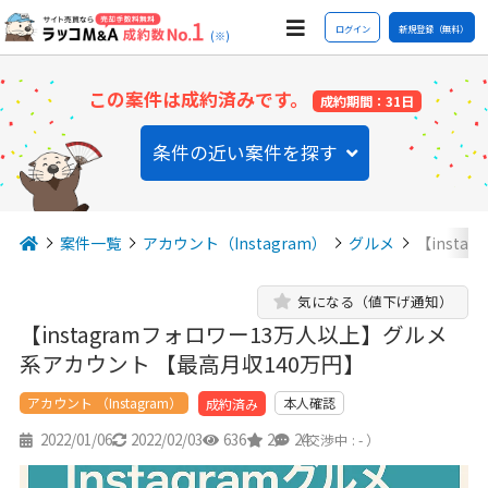
ログイン
新規登録（無料）
(※)
この案件は成約済みです。
成約期間：31日
条件の近い案件を探す
案件一覧
アカウント（Instagram）
グルメ
【inst
気になる（値下げ通知）
【instagramフォロワー13万人以上】グルメ
系アカウント 【最高月収140万円】
アカウント （Instagram）
本人確認
成約済み
2022/01/06
2022/02/03
636
2
24
（交渉中 : - ）