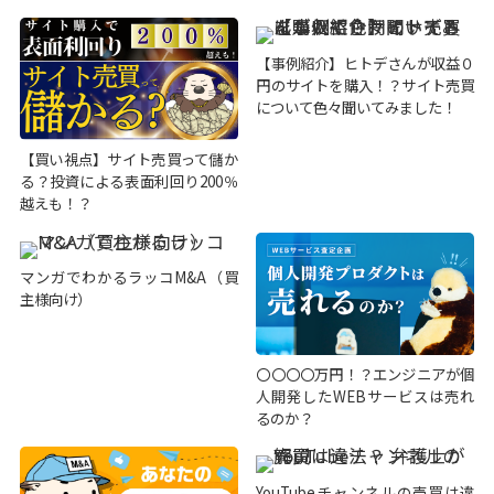
【事例紹介】ヒトデさんが収益０
円のサイトを購入！？サイト売買
について色々聞いてみました！
【買い視点】サイト売買って儲か
る？投資による表面利回り200％
越えも！？
マンガでわかるラッコM&A（買
主様向け）
〇〇〇〇万円！？エンジニアが個
人開発したWEBサービスは売れ
るのか？
YouTubeチャンネルの売買は違