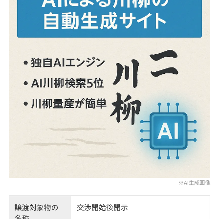
※AI生成画像
譲渡対象物の
交渉開始後開示
名称