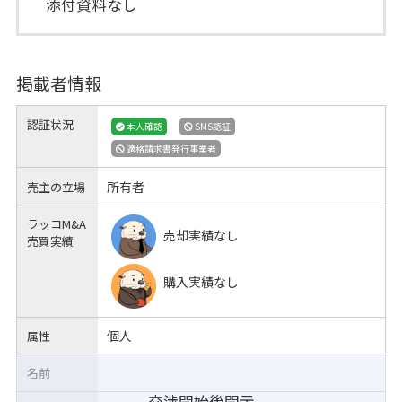
添付資料なし
掲載者情報
認証状況
本人確認
SMS認証
適格請求書発行事業者
所有者
売主の立場
ラッコM&A
売却実績なし
売買実績
購入実績なし
個人
属性
名前
交渉開始後開示