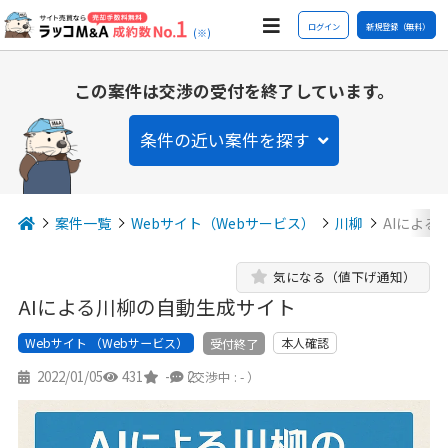
ログイン
新規登録（無料）
(※)
この案件は交渉の受付を終了しています。
条件の近い案件を探す
案件一覧
Webサイト（Webサービス）
川柳
AIによる
気になる（値下げ通知）
AIによる川柳の自動生成サイト
Webサイト （Webサービス）
本人確認
受付終了
2022/01/05
431
-
2
（交渉中 : - ）