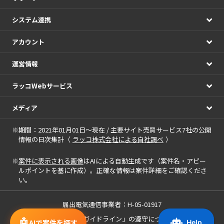
システム連携
アカウント
運営情報
ラッコWebサービス
メディア
※期間：2021年01月01日～現在 / 主要サイト売買サービス7社の公開
情報の日次集計（
ラッコ株式会社による自社調べ
）
※
案件に表示される画像
はAIによる自動生成です（案件名・アピー
ルポイントを基に作成）。正確な情報は案件詳細をご確認くださ
い。
届出電気通信事業者：H-05-01917
「中小M&Aガイドライン」の遵守について
🤖
AIで案件を探す